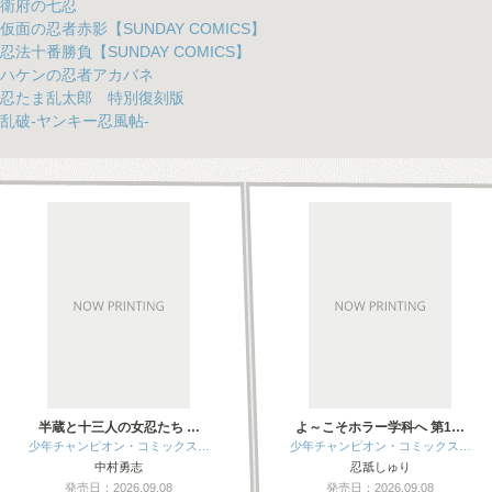
衛府の七忍
仮面の忍者赤影【SUNDAY COMICS】
忍法十番勝負【SUNDAY COMICS】
ハケンの忍者アカバネ
忍たま乱太郎 特別復刻版
乱破-ヤンキー忍風帖-
半蔵と十三人の女忍たち …
よ～こそホラー学科へ 第1…
少年チャンピオン・コミックス…
少年チャンピオン・コミックス…
中村勇志
忍舐しゅり
発売日：2026.09.08
発売日：2026.09.08