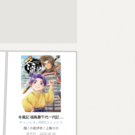
冬嵐記 福島勝千代一代記 …
チャンピオンREDコミックス
槐 / 小坂伊吹 / 上條ロロ
発売日：2026.08.20