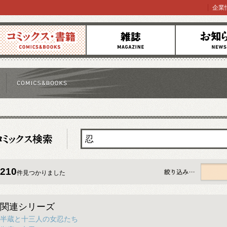
企業
コミックス
雑誌
お知らせ
210
件見つかりました
すべて
関連シリーズ
半蔵と十三人の女忍たち