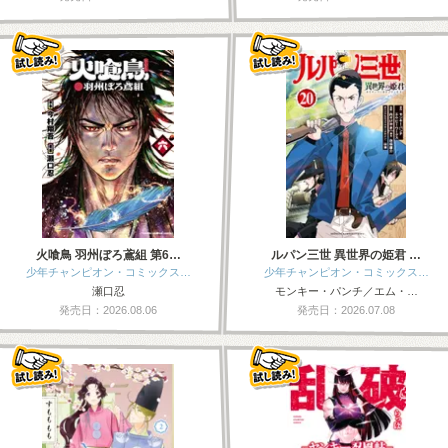
火喰鳥 羽州ぼろ鳶組 第6…
ルパン三世 異世界の姫君 …
少年チャンピオン・コミックス…
少年チャンピオン・コミックス…
瀬口忍
モンキー・パンチ／エム・…
発売日：2026.08.06
発売日：2026.07.08