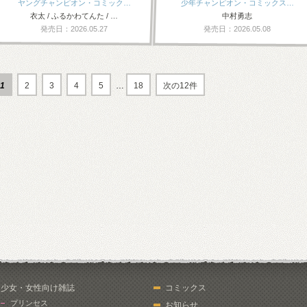
ヤングチャンピオン・コミック…
少年チャンピオン・コミックス…
衣太 / ふるかわてんた / …
中村勇志
発売日：2026.05.27
発売日：2026.05.08
1
2
3
4
5
…
18
次の12件
少女・女性向け雑誌
コミックス
プリンセス
お知らせ