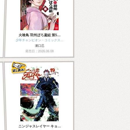
火喰鳥 羽州ぼろ鳶組 第5…
少年チャンピオン・コミックス…
瀬口忍
発売日：2026.06.08
ニンジャスレイヤー キョ…