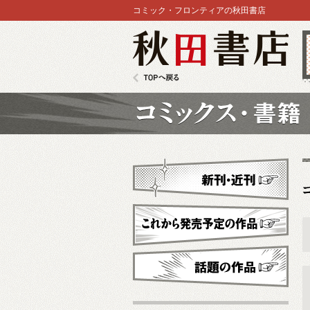
コミック・フロンティアの秋田書店
秋田書店
TOPへ戻る
コミックス
新刊・近刊
これから発売予定
話題の作品