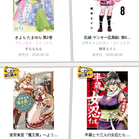
きよら たまゆら 第2巻
乱破-ヤンキー忍風帖- 第8…
プリンセス・コミックス
少年チャンピオン・コミックス…
すもももも
橋本エイジ
発売日：2026.06.16
発売日：2026.06.08
迷宮食堂『魔王窟』へよう…
半蔵と十三人の女忍たち …