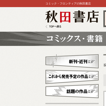
コミック・フロンティアの秋田書店
秋田書店
TOPへ戻る
コミックス
新刊・近刊
これから発売予定
話題の作品