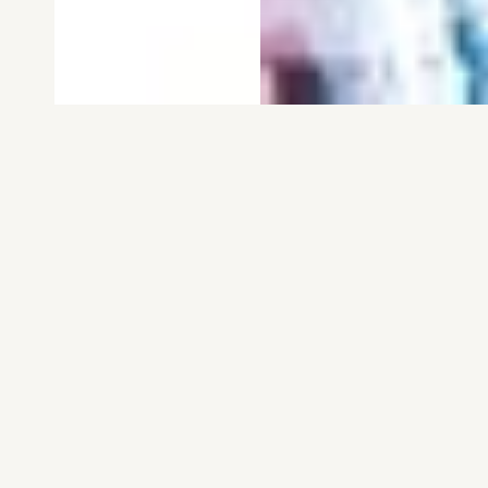
電子版
試し読み
電子版
試し読み
弱虫ペダル SPARE …
BREAK BACK 第25巻
渡辺航
KASA
発売日：2026.08.06
発売日：2026.08.06