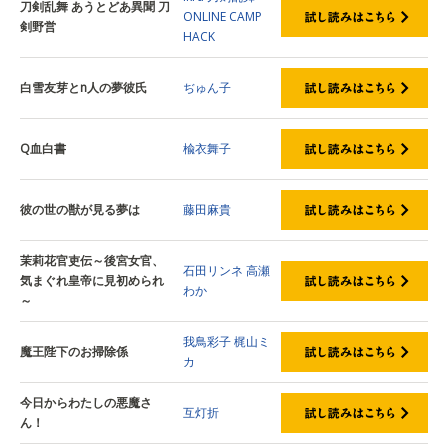
刀剣乱舞 あうとどあ異聞 刀
ONLINE
CAMP
剣野営
HACK
白雪友芽とn人の夢彼氏
ぢゅん子
Q血白書
楡衣舞子
彼の世の獣が見る夢は
藤田麻貴
茉莉花官吏伝～後宮女官、
石田リンネ
高瀬
気まぐれ皇帝に見初められ
わか
～
我鳥彩子
梶山ミ
魔王陛下のお掃除係
カ
今日からわたしの悪魔さ
互灯折
ん！