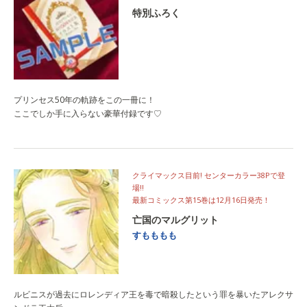
特別ふろく
プリンセス50年の軌跡をこの一冊に！
ここでしか手に入らない豪華付録です♡
クライマックス目前! センターカラー38Pで登
場!!
最新コミックス第15巻は12月16日発売！
亡国のマルグリット
すもももも
ルビニスが過去にロレンディア王を毒で暗殺したという罪を暴いたアレクサ