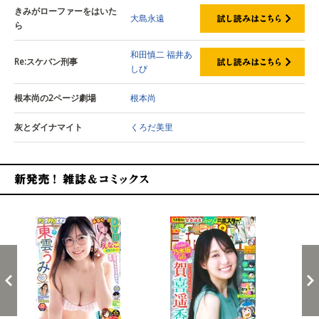
きみがローファーをはいた
大島永遠
ら
和田慎二
福井あ
Re:スケバン刑事
しび
根本尚の2ページ劇場
根本尚
灰とダイナマイト
くろだ美里
新発売！雑誌&コミックス