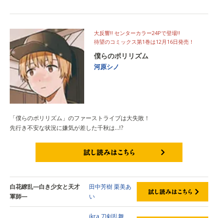
試し読みはこちら
大反響!! センターカラー24Pで登場!!
待望のコミックス第1巻は12月16日発売！
僕らのポリリズム
河原シノ
「僕らのポリリズム」のファーストライブは大失敗！
先行き不安な状況に嫌気が差した千秋は…!?
試し読みはこちら
白花繚乱—白き少女と天才
田中芳樹
栗美あ
軍師—
い
ikra
刀剣乱舞