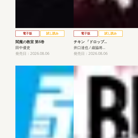
電子版
試し読み
電子版
試し読み
閻魔の教室 第6巻
チキン 「ドロップ…
田中優吏
井口達也 / 歳脇将…
発売日：2026.08.06
発売日：2026.08.06