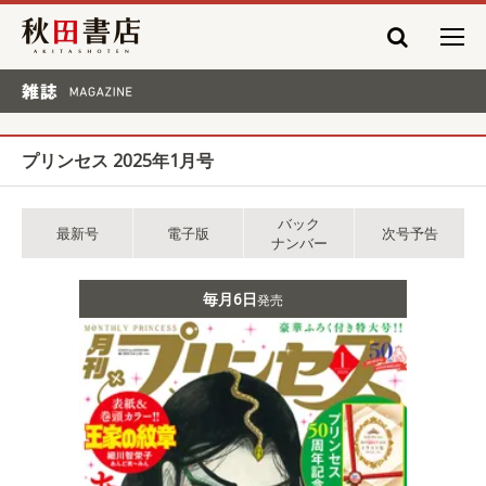
秋田書店
雑誌 MAGAZINE
プリンセス 2025年1月号
バック
最新号
電子版
次号予告
ナンバー
毎月6日
発売