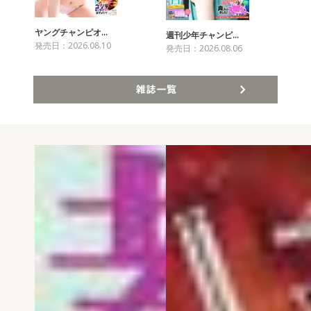
ヤングチャンピオ…
チャ
週刊少年チャンピ…
発売日：2026.08.10
発売
発売日：2026.08.06
雑誌一覧