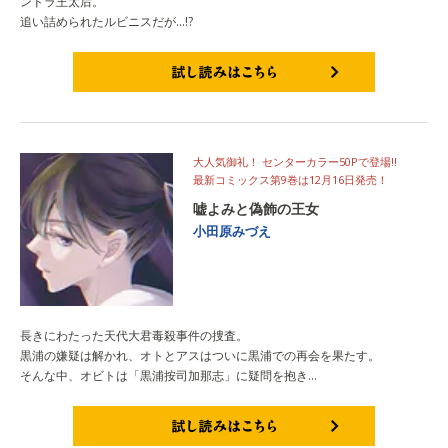
ンドラ王太后。
追い詰められたルビニスだが...!?
試し読みはこちら
大人気御礼！ センターカラー50Pで登場!!
最新コミックス第9巻は12月16日発売！
嘘よみと偽飾の王女
小田原みづえ
長きにわたった天代大君毒殺事件の捜査。
黒浦の嫌疑は解かれ、オトとアスはついに黒浦での再会を果たす。
そんな中、オビトは「黒浦按司加那志」に疑問を抱き...