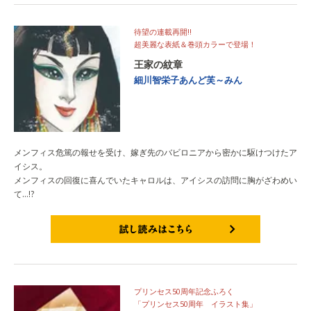
待望の連載再開!!
超美麗な表紙＆巻頭カラーで登場！
王家の紋章
細川智栄子あんど芙～みん
メンフィス危篤の報せを受け、嫁ぎ先のバビロニアから密かに駆けつけたア
イシス。
メンフィスの回復に喜んでいたキャロルは、アイシスの訪問に胸がざわめい
て…!?
試し読みはこちら
プリンセス50周年記念ふろく
「プリンセス50周年 イラスト集」