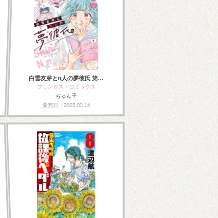
白雪友芽とn人の夢彼氏 第…
プリンセス・コミックス
ぢゅん子
発売日：2025.03.14