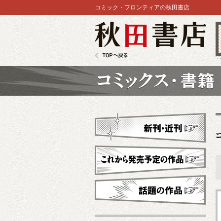
コミック・フロンティアの秋田書店
秋田書店
TOPへ戻る
コミックス
新刊・近刊
これから発売予定
話題の作品