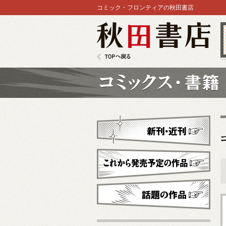
コミック・フロンティアの秋田書店
秋田書店
TOPへ戻る
コミックス
新刊・近刊
これから発売予定
話題の作品