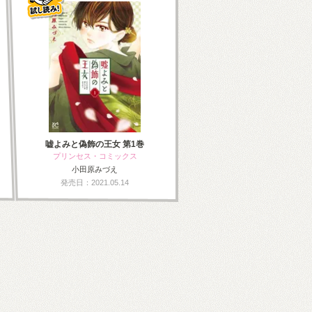
嘘よみと偽飾の王女 第1巻
プリンセス・コミックス
小田原みづえ
発売日：2021.05.14