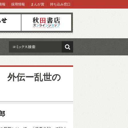
情報
採用情報
まんが賞
持ち込み窓口
オンラインショップ
検索
 外伝ー乱世の
三郎