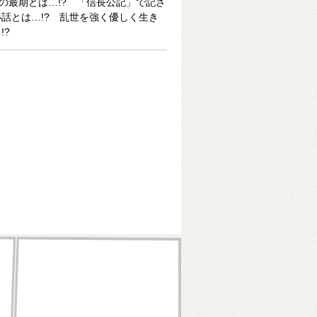
秀の最期とは…!? 「信長公記」で記さ
話とは…!? 乱世を強く優しく生き
!?