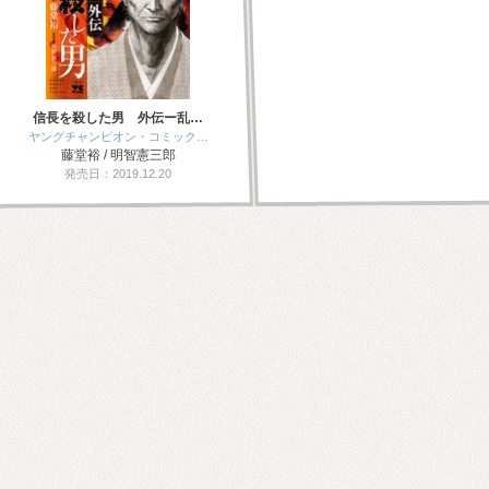
信長を殺した男 外伝ー乱…
ヤングチャンピオン・コミック…
藤堂裕 / 明智憲三郎
発売日：2019.12.20