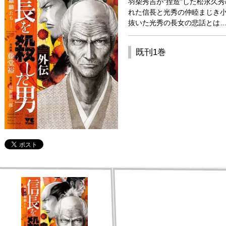
羽柴秀吉が“捏造”した松永久
れた信長と光秀の仲睦まじき小
抜いた光秀の長女の悲話とは…
既刊1巻