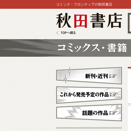
コミック・フロンティアの秋田書店
秋田書店
TOPへ戻る
コミックス
新刊・近刊
これから発売予定
話題の作品