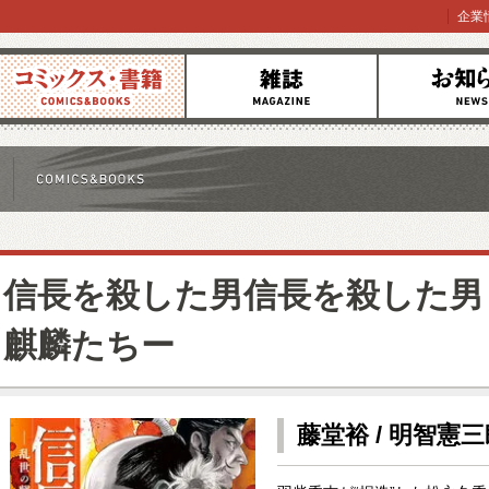
企業
コミックス
雑誌
お知らせ
信長を殺した男信長を殺した男
麒麟たちー
藤堂裕 / 明智憲