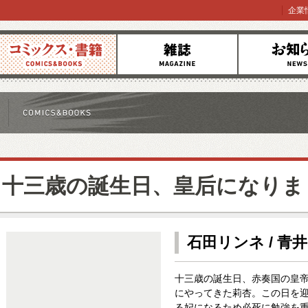
企業
コミックス
雑誌
お知らせ
十三歳の誕生日、皇后になりま
石田リンネ / 青
十三歳の誕生日、赤奏国の皇
にやってきた莉杏。この日を
る妃になるため必死に勉強を