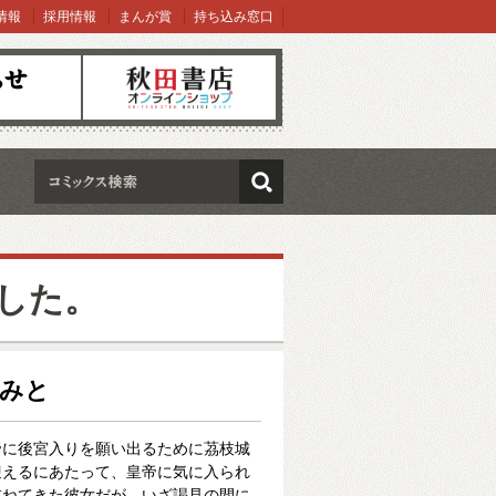
情報
採用情報
まんが賞
持ち込み窓口
オンラインショップ
検索
した。
井みと
帝に後宮入りを願い出るために茘枝城
迎えるにあたって、皇帝に気に入られ
重ねてきた彼女だが、いざ謁見の間に