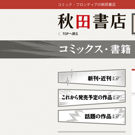
コミック・フロンティアの秋田書店
秋田書店
TOPへ戻る
コミックス
新刊・近刊
これから発売予定
話題の作品