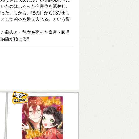
ていたのは…たった今帝位を簒奪し、
だった。しかも、彼の口から飛び出し
」として莉杏を迎え入れる、という驚
った莉杏と、彼女を娶った皇帝・暁月
物語が始まる!!