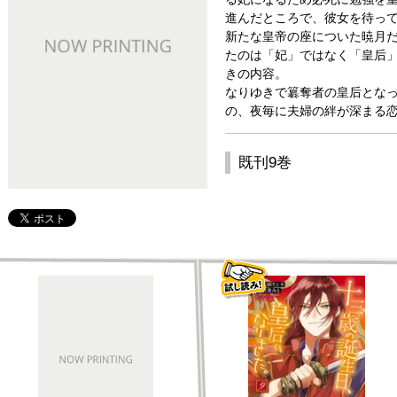
進んだところで、彼女を待っ
新たな皇帝の座についた暁月
たのは「妃」ではなく「皇后
きの内容。
なりゆきで簒奪者の皇后とな
の、夜毎に夫婦の絆が深まる恋
既刊9巻