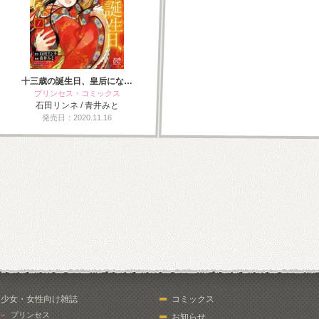
十三歳の誕生日、皇后にな…
プリンセス・コミックス
石田リンネ / 青井みと
発売日：2020.11.16
少女・女性向け雑誌
コミックス
プリンセス
お知らせ