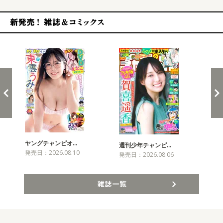
新発売！雑誌&コミックス
ヤングチャンピオ…
チャ
週刊少年チャンピ…
発売日：2026.08.10
発売
発売日：2026.08.06
雑誌一覧