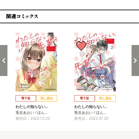
関連コミックス
戻る
進む
電子版
試し読み
電子版
試し読み
わたしの知らない…
わたしの知らない…
わ
兎谷あおい / ほん…
兎谷あおい / ほん…
兎谷
発売日：2023.12.20
発売日：2023.07.20
発売