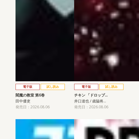
電子版
試し読み
電子版
試し読み
閻魔の教室 第6巻
チキン 「ドロップ…
田中優吏
井口達也 / 歳脇将…
発売日：2026.08.06
発売日：2026.08.06