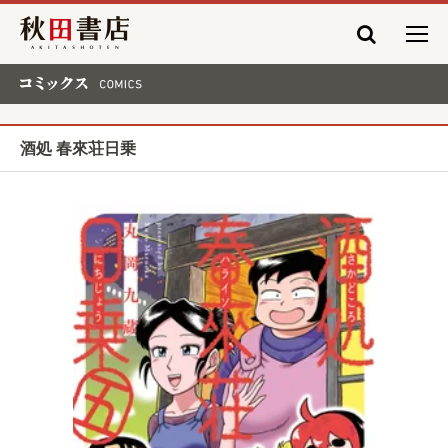
秋田書店
コミックス COMICS
酒処 春來荘日乗