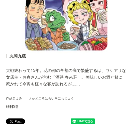
丸岡九蔵
大戦終わって15年。花の都の帝都の底で繁盛するは、ワケアリな
女店主・お春さんが営む「酒処 春來荘」。美味しいお酒と肴に
惹かれて今宵も様々な客が訪れるが……。
作品名よみ さかどころはらいそにちじょう
既刊5巻