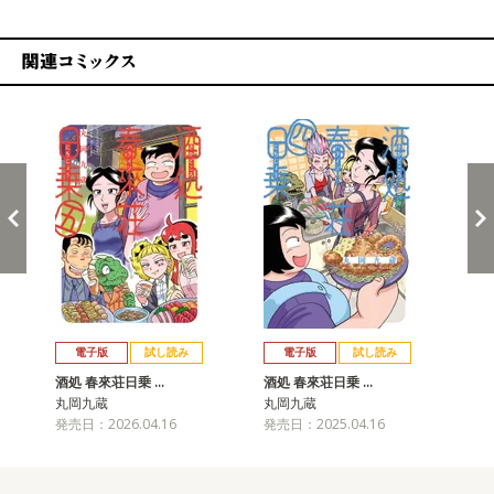
関連コミックス
戻る
進む
電子版
試し読み
電子版
試し読み
酒処 春來荘日乗 …
酒処 春來荘日乗 …
酒処
丸岡九蔵
丸岡九蔵
丸
発売日：2026.04.16
発売日：2025.04.16
発売