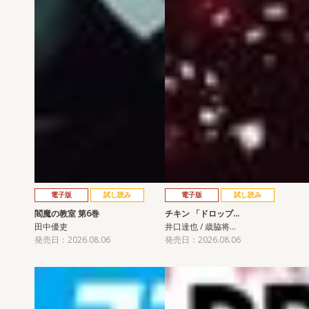
電子版
試し読み
電子版
試し読み
閻魔の教室 第6巻
チキン 「ドロップ…
田中優吏
井口達也 / 歳脇将…
発売日：2026.08.06
発売日：2026.08.06