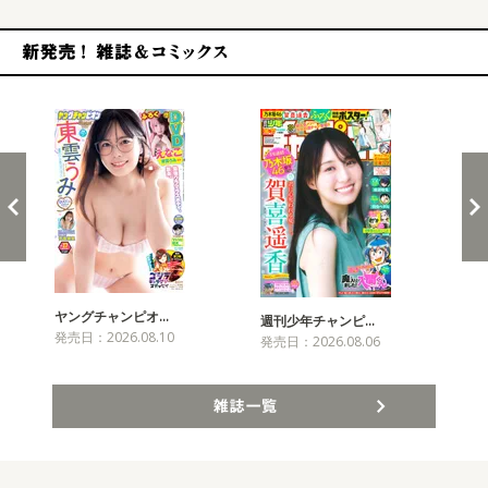
新発売！雑誌&コミックス
ヤングチャンピオ…
チャ
週刊少年チャンピ…
発売日：2026.08.10
発売
発売日：2026.08.06
雑誌一覧