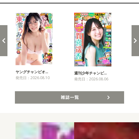
新発売！雑誌&コミックス
ヤングチャンピオ…
チャ
週刊少年チャンピ…
発売日：2026.08.10
発売
発売日：2026.08.06
雑誌一覧