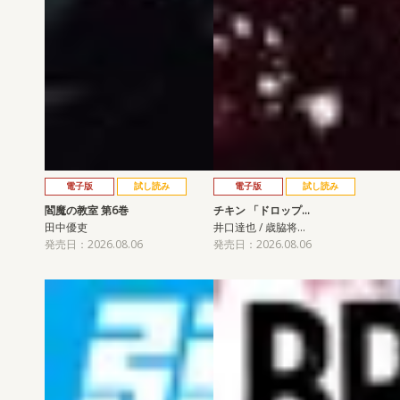
電子版
試し読み
電子版
試し読み
閻魔の教室 第6巻
チキン 「ドロップ…
田中優吏
井口達也 / 歳脇将…
発売日：2026.08.06
発売日：2026.08.06