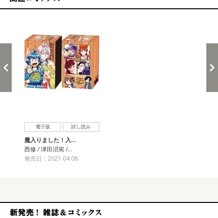
関連コミックス
戻る
進む
電子版
試し読み
魔入りました！入…
西修 / 津田沼篤 /…
発売日：2021.04.08