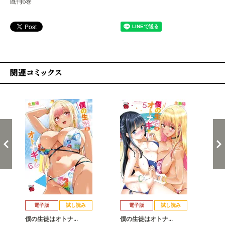
既刊6巻
関連コミックス
戻る
進む
電子版
試し読み
電子版
試し読み
僕の生徒はオトナ…
僕の生徒はオトナ…
僕