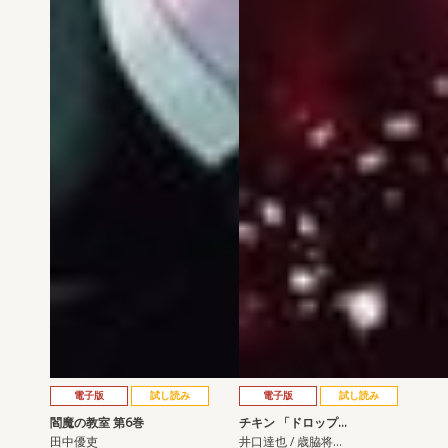
電子版
試し読み
電子版
試し読み
閻魔の教室 第6巻
チキン 「ドロップ…
田中優吏
井口達也 / 歳脇将…