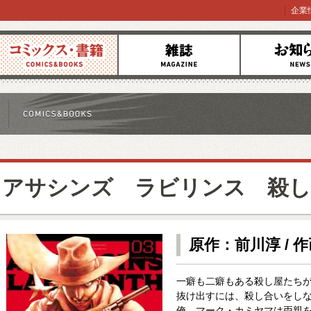
企業
コミックス
雑誌
お知らせ
アサシンズ ラビリンス 殺し
原作：前川淳 / 
一癖も二癖もある殺し屋たち
抜け出すには、殺し合いをし
俺、マーク・カミヤマは両親