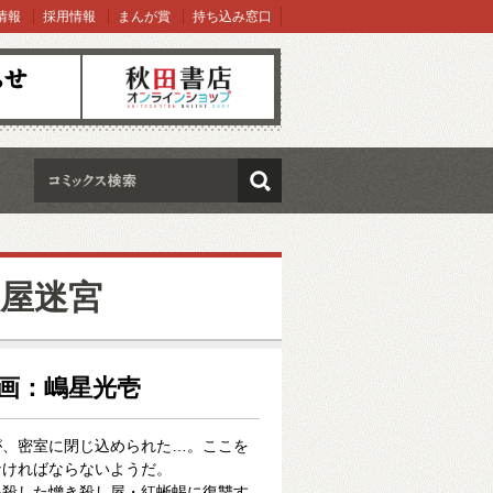
情報
採用情報
まんが賞
持ち込み窓口
オンラインショップ
検索
屋迷宮
作画：嶋星光壱
が、密室に閉じ込められた…。ここを
なければならないようだ。
を殺した憎き殺し屋・紅蜥蜴に復讐す