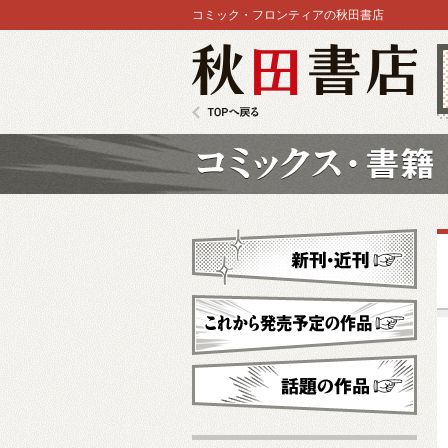
コミック・フロンティアの秋田書店
秋田書店
TOPへ戻る
コミックス
新刊・近刊
これから発売予定
話題の作品