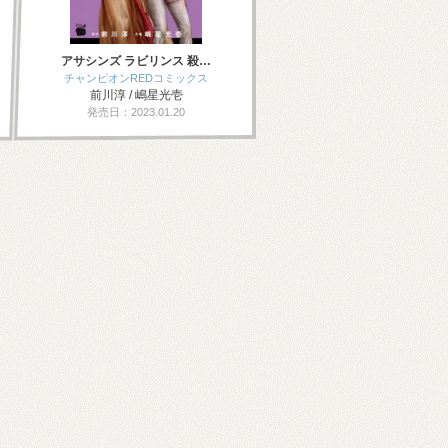
アサシンズ ラビリンス 殺…
チャンピオンREDコミックス
前川淳 / 嶋星光壱
発売日：2023.01.20