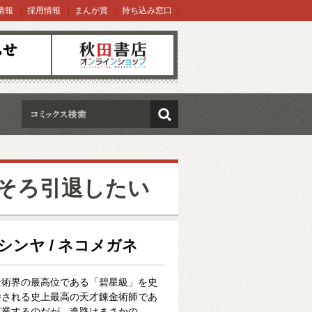
情報
採用情報
まんが賞
持ち込み窓口
オンラインショップ
検索
そろ引退したい
波シンヤ / ネコメガネ
金術界の最高位である「碧星級」を史
待される史上最高の天才錬金術師であ
卒業するのだが、進路はまさかの