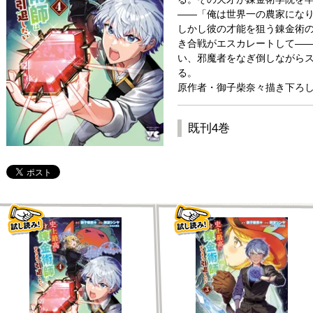
――「俺は世界一の農家になり
しかし彼の才能を狙う錬金術
き合戦がエスカレートして――
い、邪魔者をなぎ倒しながら
る。
原作者・御子柴奈々描き下ろ
既刊4巻