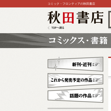
コミック・フロンティアの秋田書店
秋田書店
TOPへ戻る
コミックス
新刊・近刊
これから発売予定
話題の作品