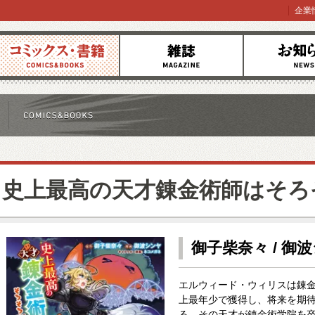
企業
コミックス
雑誌
お知らせ
史上最高の天才錬金術師はそろ
御子柴奈々 / 御
エルウィード・ウィリスは錬
上最年少で獲得し、将来を期
る。その天才が錬金術学院を