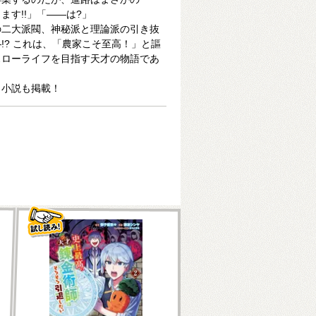
ます!!」「――は?」
の二大派閥、神秘派と理論派の引き抜
!? これは、「農家こそ至高！」と謳
スローライフを目指す天才の物語であ
し小説も掲載！