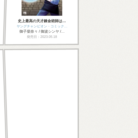
史上最高の天才錬金術師は…
ヤングチャンピオン・コミック…
御子柴奈々 / 御波シンヤ /…
発売日：2023.05.18