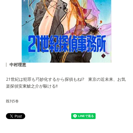
中村理恵
21世紀は犯罪も巧妙化するから探偵もね!? 東京の近未来、お気
楽探偵安東鯱之介が駆ける!!
既刊5巻