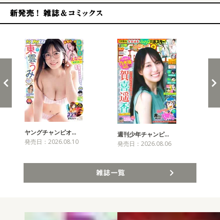
新発売！雑誌&コミックス
ヤングチャンピオ…
チャ
週刊少年チャンピ…
発売日：2026.08.10
発売
発売日：2026.08.06
雑誌一覧