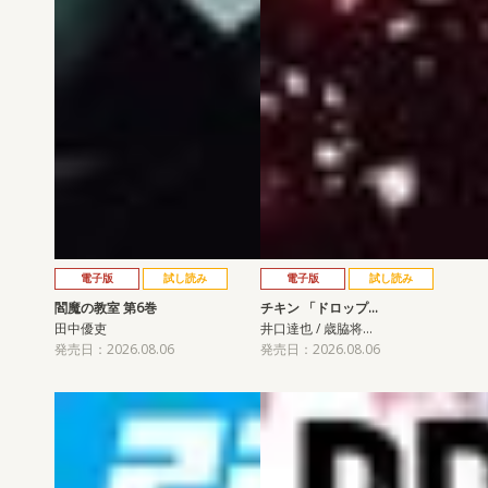
電子版
試し読み
電子版
試し読み
閻魔の教室 第6巻
チキン 「ドロップ…
田中優吏
井口達也 / 歳脇将…
発売日：2026.08.06
発売日：2026.08.06