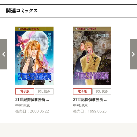
関連コミックス
戻る
進む
電子版
試し読み
電子版
試し読み
21世紀探偵事務所 …
21世紀探偵事務所 …
21
中村理恵
中村理恵
中
発売日：2000.06.22
発売日：1999.06.25
発売