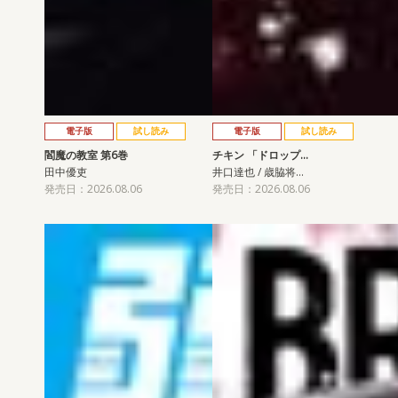
電子版
試し読み
電子版
試し読み
閻魔の教室 第6巻
チキン 「ドロップ…
田中優吏
井口達也 / 歳脇将…
発売日：2026.08.06
発売日：2026.08.06