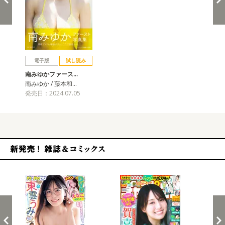
戻る
進む
電子版
試し読み
南みゆかファース…
南みゆか / 藤本和…
発売日：2024.07.05
新発売！雑誌&コミックス