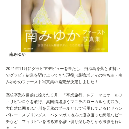
南みゆか
2021年11月にグラビアデビューを果たし、飛ぶ鳥を落とす勢い
でグラビア街道を駆け上ってきた現役JK最強ボディの持ち主・南
みゆかのファースト写真集の発売が決定しました！
高校卒業を目前に控えた３月、「卒業旅行」をテーマにオールフ
ィリピンロケを敢行。異国情緒漂うマニラのローカルな街並み、
大自然に囲まれた川を天然のプールとして活用しているヒドゥン
バレー・スプリングス、バタンガス地方の澄み渡った綺麗なビー
チなど、フィリピンを巡る旅を思い切り楽しみながら撮影を行い
ました。