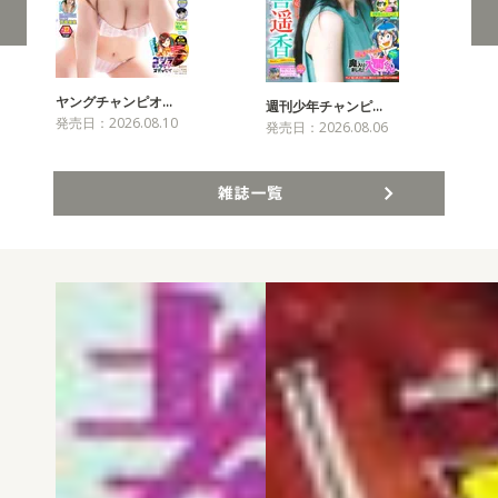
ヤングチャンピオ…
チャ
週刊少年チャンピ…
発売日：2026.08.10
発売
発売日：2026.08.06
雑誌一覧