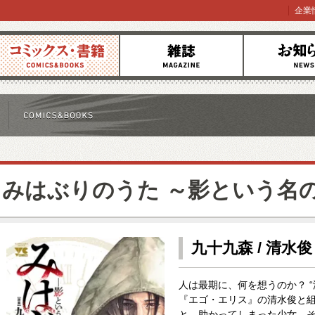
企業
コミックス
雑誌
お知らせ
みはぶりのうた ～影という名
九十九森 / 清水俊
人は最期に、何を想うのか？ 
『エゴ・エリス』の清水俊と
と、助かってしまった少女、そ