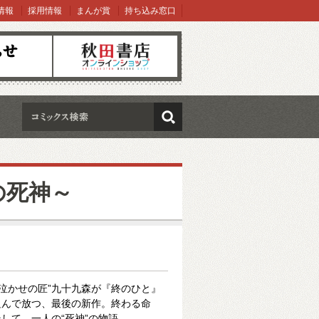
情報
採用情報
まんが賞
持ち込み窓口
オンラインショップ
検索
の死神～
“泣かせの匠”九十九森が『終のひと』
組んで放つ、最後の新作。終わる命
して…一人の“死神”の物語――。