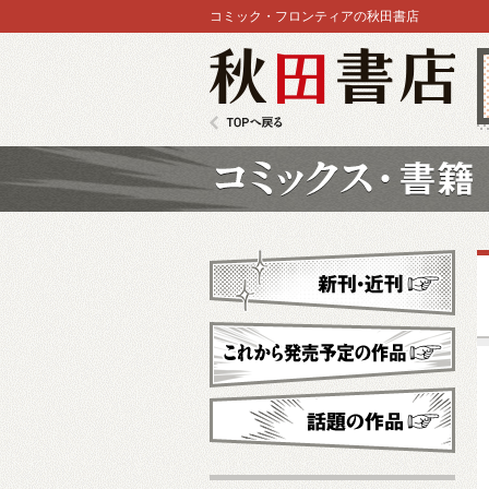
コミック・フロンティアの秋田書店
秋田書店
TOPへ戻る
コミックス
新刊・近刊
これから発売予定
話題の作品