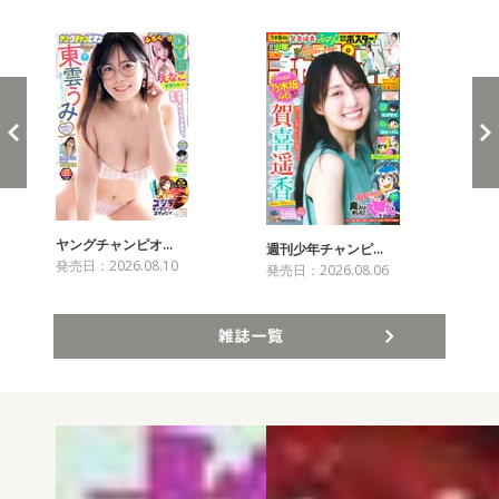
新発売！雑誌&コミックス
ヤングチャンピオ…
チャ
週刊少年チャンピ…
発売日：2026.08.10
発売
発売日：2026.08.06
雑誌一覧