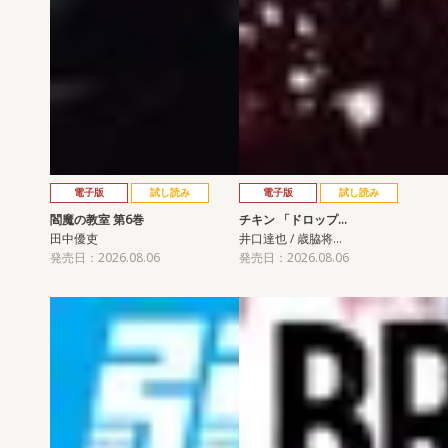
電子版
試し読み
電子版
試し読み
閻魔の教室 第6巻
チキン 「ドロップ…
田中優吏
井口達也 / 歳脇将…
発売日：2026.08.06
発売日：2026.08.06