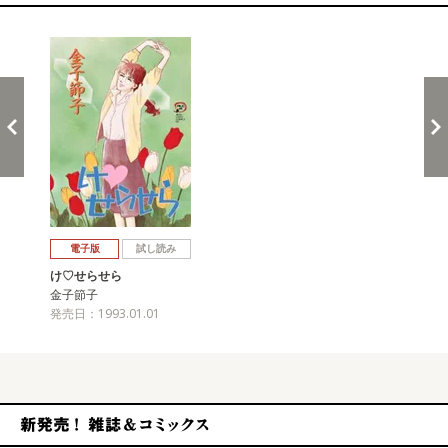
関連コミックス
戻る
進む
電子版
試し読み
け♡せらせら
金子節子
発売日：1993.01.01