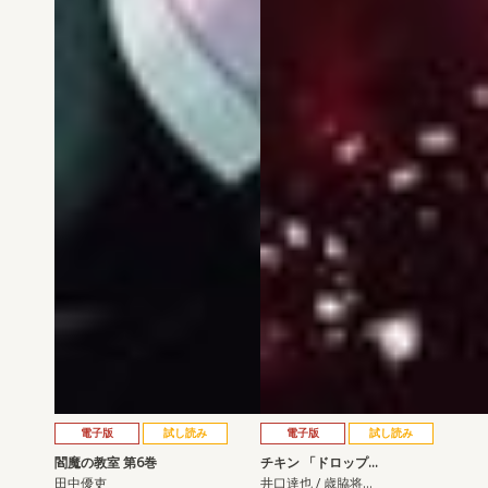
電子版
試し読み
電子版
試し読み
閻魔の教室 第6巻
チキン 「ドロップ…
田中優吏
井口達也 / 歳脇将…