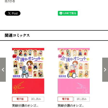
既刊5巻
関連コミックス
戻る
進む
電子版
試し読み
電子版
試し読み
実録!介護のオシゴ…
実録!介護のオシゴ…
実