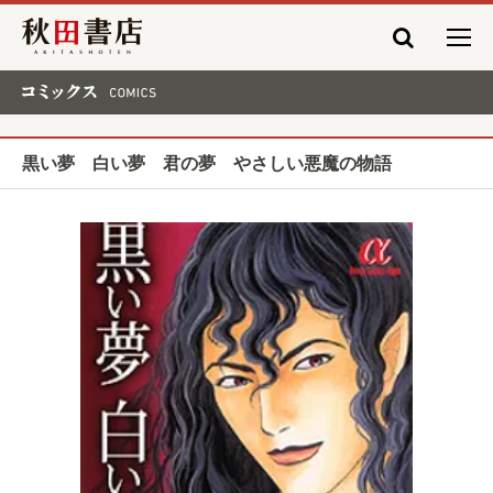
秋田書店
コミックス COMICS
黒い夢 白い夢 君の夢 やさしい悪魔の物語