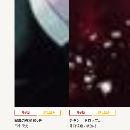
電子版
試し読み
電子版
試し読み
閻魔の教室 第6巻
チキン 「ドロップ…
田中優吏
井口達也 / 歳脇将…