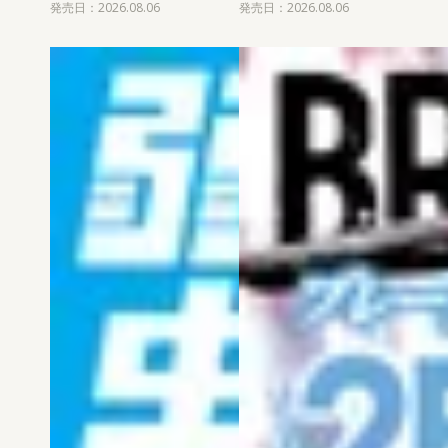
発売日：2026.08.06
発売日：2026.08.06