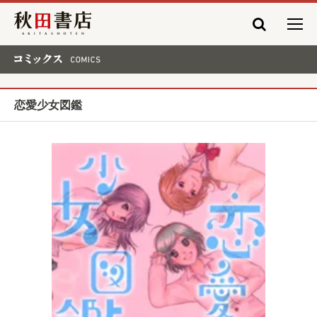
秋田書店
コミックス COMICS
恋愛少女図鑑