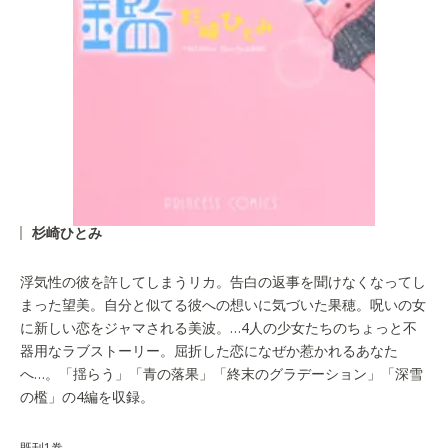
杉崎ひとみ
浮気性の彼を許してしまうリカ。告白の返事を聞けなくなってし
まった望美。自分と似てる彼への想いに気づいた果穂。呪いの女
に新しい恋をジャマされる美波。…4人の少女たちのちょっと不
器用なラブストーリー。屈折した恋になぜか惹かれるあなた
へ…。「揺らう」「青の落果」「終末のグラデーション」「深雪
の檻」の4編を収録。
既刊1巻