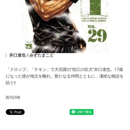
井口達也 / みずたまこと
「ドロップ」「チキン」で大活躍の“狛江の狂犬”井口達也。17歳
になった彼が地元を離れ、新たなる仲間とともに、凄絶な物語を
紡ぐ!!
既刊29巻