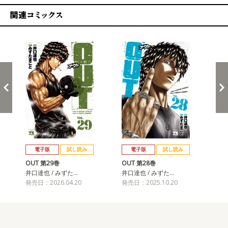
関連コミックス
戻る
進む
電子版
試し読み
電子版
試し読み
OUT 第29巻
OUT 第28巻
OU
井口達也 / みずた…
井口達也 / みずた…
井口
発売日：2026.04.20
発売日：2025.10.20
発売