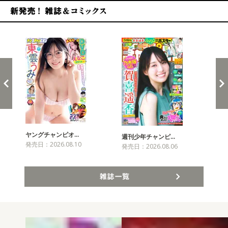
新発売！雑誌&コミックス
ヤングチャンピオ…
チャ
週刊少年チャンピ…
発売日：2026.08.10
発売
発売日：2026.08.06
雑誌一覧