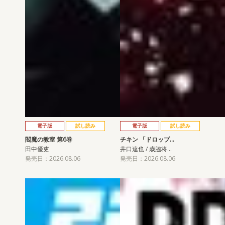
電子版
試し読み
電子版
試し読み
閻魔の教室 第6巻
チキン 「ドロップ…
田中優吏
井口達也 / 歳脇将…
発売日：2026.08.06
発売日：2026.08.06