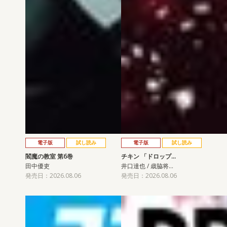
電子版
試し読み
電子版
試し読み
閻魔の教室 第6巻
チキン 「ドロップ…
田中優吏
井口達也 / 歳脇将…
発売日：2026.08.06
発売日：2026.08.06