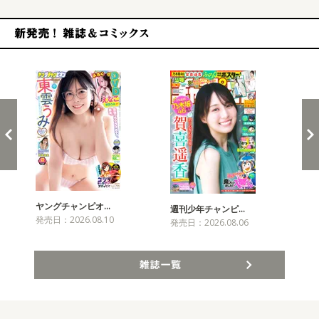
新発売！雑誌&コミックス
ヤングチャンピオ…
チャ
週刊少年チャンピ…
発売日：2026.08.10
発売
発売日：2026.08.06
雑誌一覧