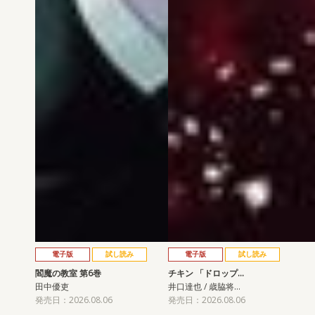
電子版
試し読み
電子版
試し読み
閻魔の教室 第6巻
チキン 「ドロップ…
田中優吏
井口達也 / 歳脇将…
発売日：2026.08.06
発売日：2026.08.06