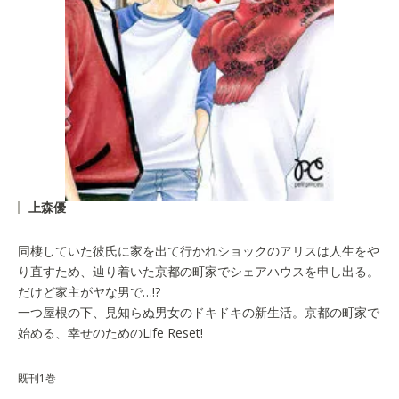
上森優
同棲していた彼氏に家を出て行かれショックのアリスは人生をや
り直すため、辿り着いた京都の町家でシェアハウスを申し出る。
だけど家主がヤな男で…!?
一つ屋根の下、見知らぬ男女のドキドキの新生活。京都の町家で
始める、幸せのためのLife Reset!
既刊1巻