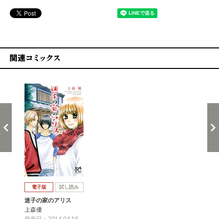
関連コミックス
戻る
進む
電子版
試し読み
迷子の家のアリス
上森優
発売日：2014.04.16