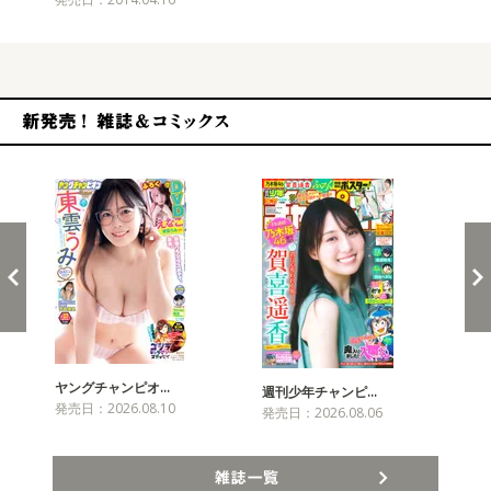
新発売！雑誌&コミックス
ヤングチャンピオ…
チャ
週刊少年チャンピ…
発売日：2026.08.10
発売
発売日：2026.08.06