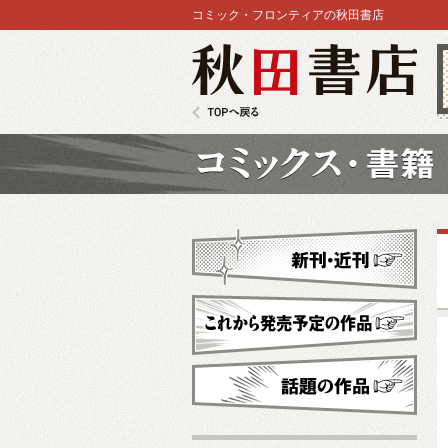
コミック・フロンティアの秋田書店
秋田書店
TOPへ戻る
コミックス
新刊・近刊
これから発売予定
話題の作品