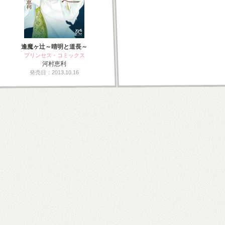
逢魔ヶ辻～晴明と道長～
プリンセス・コミックス
河村恵利
発売日：2013.10.16