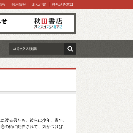
情報
採用情報
まんが賞
持ち込み窓口
オンラインショップ
検索
代に渡る男たち。彼らは少年、青年、
す恋の術に翻弄されて、気がつけば、