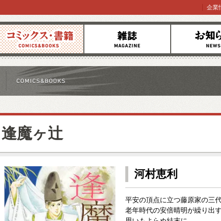
企業
コミックス
雑誌
お知らせ
逢魔ヶ辻
河村恵利
平安の頂点に立つ藤原家の三
老年時代の安倍晴明が繰り出
思いもよらぬ結末に…。