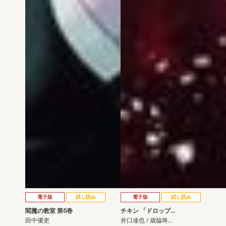
電子版
試し読み
電子版
試し読み
閻魔の教室 第6巻
チキン 「ドロップ…
田中優吏
井口達也 / 歳脇将…