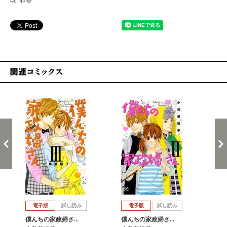
関連コミックス
戻る
進む
電子版
試し読み
電子版
試し読み
僕んちの家政婦さ…
僕んちの家政婦さ…
僕