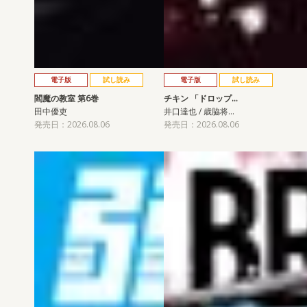
電子版
試し読み
電子版
試し読み
閻魔の教室 第6巻
チキン 「ドロップ…
田中優吏
井口達也 / 歳脇将…
発売日：2026.08.06
発売日：2026.08.06