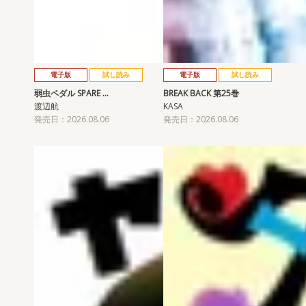
電子版
試し読み
電子版
試し読み
弱虫ペダル SPARE …
BREAK BACK 第25巻
渡辺航
KASA
発売日：2026.08.06
発売日：2026.08.06