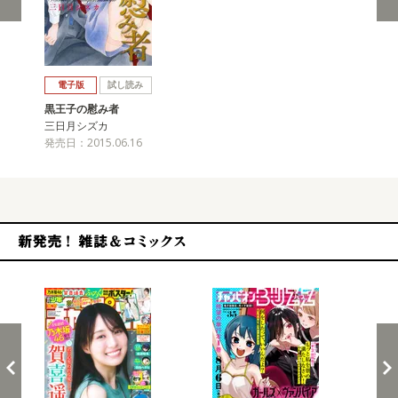
戻る
進む
電子版
試し読み
黒王子の慰み者
三日月シズカ
発売日：2015.06.16
新発売！雑誌&コミックス