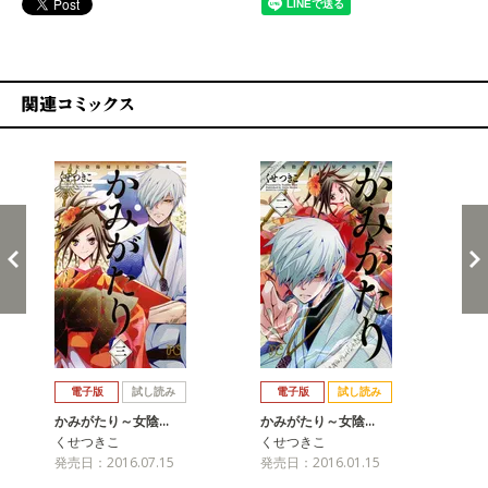
関連コミックス
戻る
進む
電子版
試し読み
電子版
試し読み
かみがたり～女陰…
かみがたり～女陰…
か
くせつきこ
くせつきこ
く
発売日：2016.07.15
発売日：2016.01.15
発売