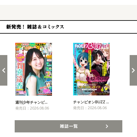
新発売！雑誌&コミックス
チャンピオンBUZZ …
プリ
週刊少年チャンピ…
発売日：2026.08.06
発売
発売日：2026.08.06
雑誌一覧