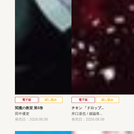
電子版
試し読み
電子版
試し読み
閻魔の教室 第6巻
チキン 「ドロップ…
田中優吏
井口達也 / 歳脇将…
発売日：2026.08.06
発売日：2026.08.06