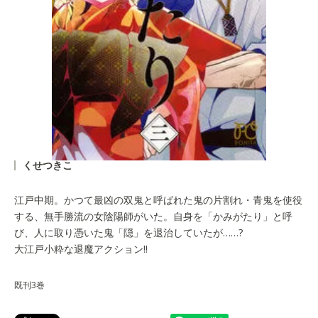
くせつきこ
江戸中期。かつて最凶の双鬼と呼ばれた鬼の片割れ・青鬼を使役
する、無手勝流の女陰陽師がいた。自身を「かみがたり」と呼
び、人に取り憑いた鬼「隠」を退治していたが……?
大江戸小粋な退魔アクション!!
既刊3巻