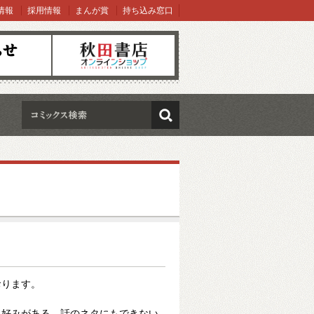
情報
採用情報
まんが賞
持ち込み窓口
オンラインショップ
検索
おります。
・好みがある。話のネタにもできない