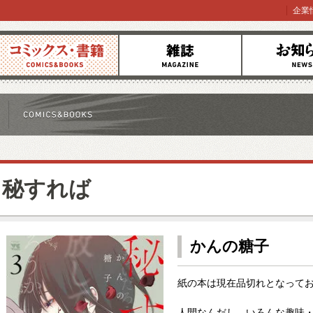
企業
コミックス
雑誌
お知らせ
秘すれば
かんの糖子
紙の本は現在品切れとなって
人間なんだし、いろんな趣味