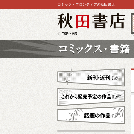
コミック・フロンティアの秋田書店
秋田書店
TOPへ戻る
コミックス
新刊・近刊
これから発売予定
話題の作品