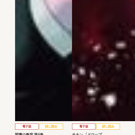
電子版
試し読み
電子版
試し読み
閻魔の教室 第6巻
チキン 「ドロップ…