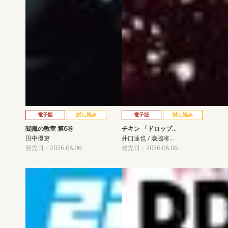
電子版
試し読み
電子版
試し読み
閻魔の教室 第6巻
チキン 「ドロップ…
田中優吏
井口達也 / 歳脇将…
発売日：2026.08.06
発売日：2026.08.06