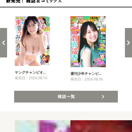
新発売！雑誌&コミックス
ヤングチャンピオ…
チャ
週刊少年チャンピ…
発売日：2026.08.10
発売
発売日：2026.08.06
雑誌一覧