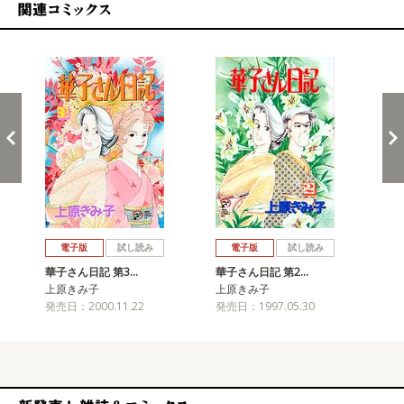
関連コミックス
戻る
進む
電子版
試し読み
電子版
試し読み
華子さん日記 第3…
華子さん日記 第2…
華
上原きみ子
上原きみ子
上
発売日：2000.11.22
発売日：1997.05.30
発売