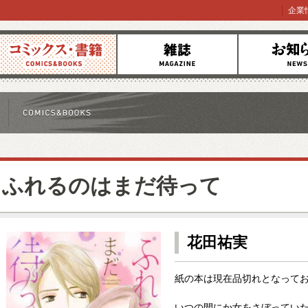
企業
コミックス
雑誌
お知らせ
ふれるのはまだ待って
花田祐実
紙の本は現在品切れとなって
いつの間にか女をさぼってい