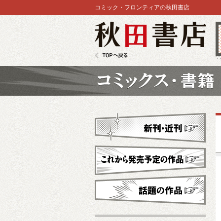
コミック・フロンティアの秋田書店
秋田書店
TOPへ戻る
コミックス
新刊・近刊
これから発売予定
話題の作品