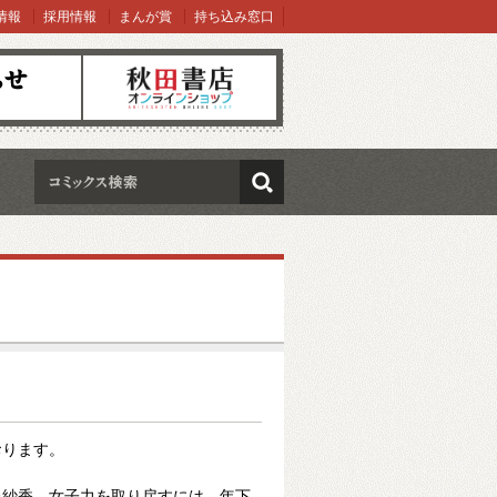
情報
採用情報
まんが賞
持ち込み窓口
オンラインショップ
検索
おります。
た紗香。女子力を取り戻すには、年下