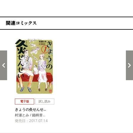
関連コミックス
戻る
進む
電子版
試し読み
きょうの灸せんせ…
村瀬とみ / 鋤柄誉…
発売日：2017.07.14