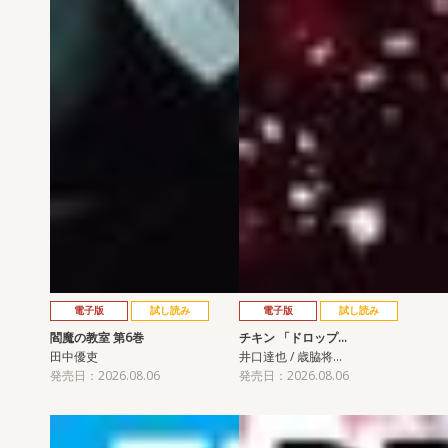
電子版
試し読み
電子版
試し読み
閻魔の教室 第6巻
チキン 「ドロップ…
田中優吏
井口達也 / 歳脇将…
発売日：2026.08.06
発売日：2026.08.06