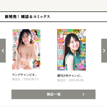
新発売！雑誌&コミックス
ヤングチャンピオ…
チャ
週刊少年チャンピ…
発売日：2026.08.10
発売
発売日：2026.08.06
雑誌一覧