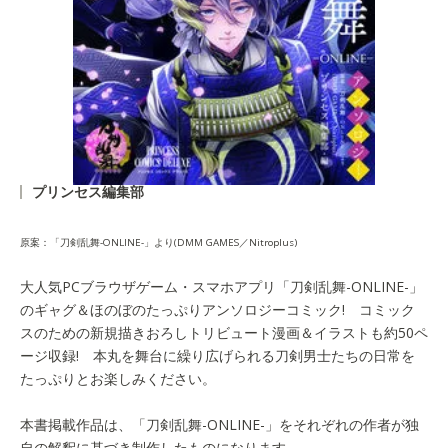
プリンセス編集部
原案：「刀剣乱舞-ONLINE-」より(DMM GAMES／Nitroplus)
大人気PCブラウザゲーム・スマホアプリ「刀剣乱舞-ONLINE-」
のギャグ＆ほのぼのたっぷりアンソロジーコミック! コミック
スのための新規描きおろしトリビュート漫画＆イラストも約50ペ
ージ収録! 本丸を舞台に繰り広げられる刀剣男士たちの日常を
たっぷりとお楽しみください。
本書掲載作品は、「刀剣乱舞-ONLINE-」をそれぞれの作者が独
自の解釈に基づき制作したものになります。