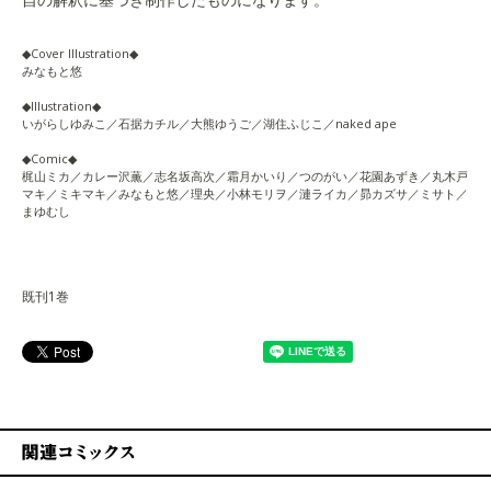
◆Cover Illustration◆
みなもと悠
◆Illustration◆
いがらしゆみこ／石据カチル／大熊ゆうご／湖住ふじこ／naked ape
◆Comic◆
梶山ミカ／カレー沢薫／志名坂高次／霜月かいり／つのがい／花園あずき／丸木戸
マキ／ミキマキ／みなもと悠／理央／小林モリヲ／漣ライカ／昴カズサ／ミサト／
まゆむし
既刊1巻
関連コミックス