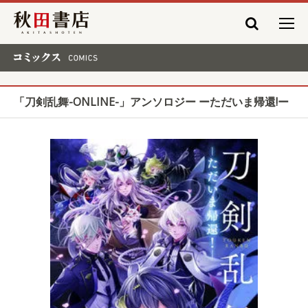
秋田書店
コミックス COMICS
「刀剣乱舞-ONLINE-」アンソロジー ーただいま帰還!ー