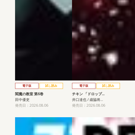
電子版
試し読み
電子版
試し読み
閻魔の教室 第6巻
チキン 「ドロップ…
田中優吏
井口達也 / 歳脇将…
発売日：2026.08.06
発売日：2026.08.06