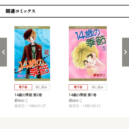
関連コミックス
戻る
進む
電子版
試し読み
電子版
試し読み
14歳の季節 第2巻
14歳の季節 第1巻
碧ゆかこ
碧ゆかこ
発売日：1986.01.07
発売日：1985.09.12