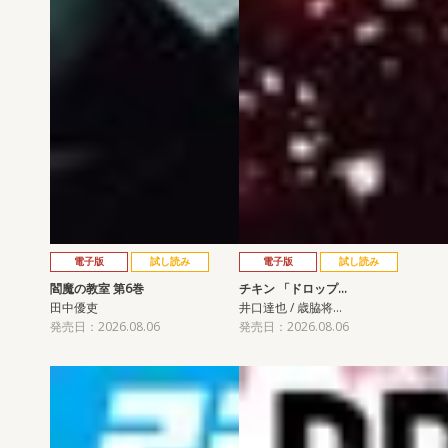
電子版
試し読み
電子版
試し読み
閻魔の教室 第6巻
チキン 「ドロップ…
田中優吏
井口達也 / 歳脇将…
発売日：2026.08.06
発売日：2026.08.06