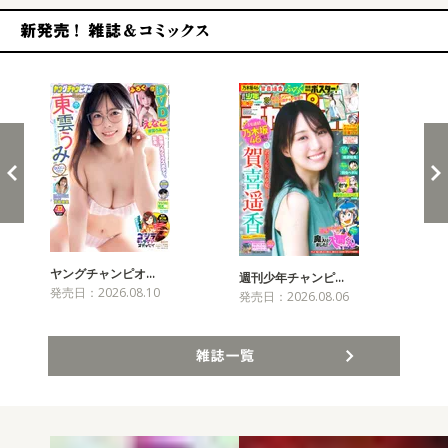
新発売！雑誌&コミックス
ヤングチャンピオ…
チャ
週刊少年チャンピ…
発売日：2026.08.10
発売
発売日：2026.08.06
雑誌一覧