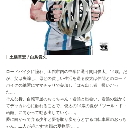
土橋章宏 / 白鳥貴久
ロードバイクに憧れ、函館市内の中学に通う関口俊太、14歳。だ
が、父は失踪し、母との貧しい生活を送る俊太は仲間とのロード
バイクの練習にママチャリで参加し「はみ出し者」扱いだっ
た…。
そんな折、自転車屋のおっちゃん・岩熊と出会い、岩熊の温かく
てデッカい心に触れることで、俊太の14歳の夏が「ツール・ド・
函館」に向かって動き出していく……。
夢に向かって奔る少年と夢を取り戻そうとする自転車屋のおっち
ゃん。二人が起こす“奇蹟の夏物語”……。