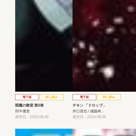
電子版
試し読み
電子版
試し読み
閻魔の教室 第6巻
チキン 「ドロップ…
田中優吏
井口達也 / 歳脇将…
発売日：2026.08.06
発売日：2026.08.06