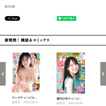
既刊3巻
新発売！雑誌&コミックス
ヤングチャンピオ…
チャ
週刊少年チャンピ…
発売日：2026.08.10
発売
発売日：2026.08.06