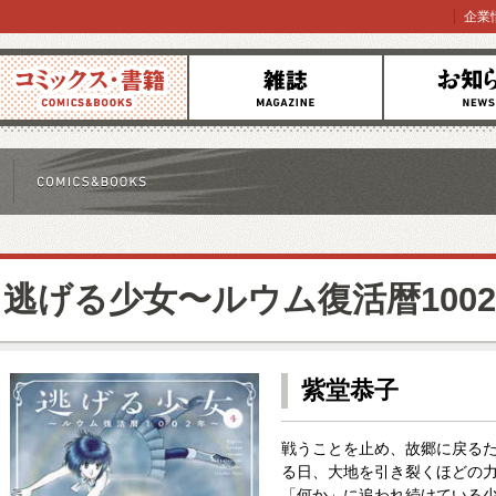
企業
コミックス
雑誌
お知らせ
逃げる少女〜ルウム復活暦100
紫堂恭子
戦うことを止め、故郷に戻る
る日、大地を引き裂くほどの
「何か」に追われ続けている