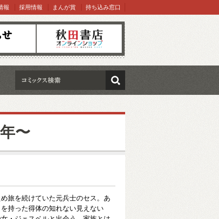
情報
採用情報
まんが賞
持ち込み窓口
オンラインショップ
検索
2年〜
ため旅を続けていた元兵士のセス。あ
力を持った得体の知れない見えない
少女・ジェスベルと出会う。家族とは