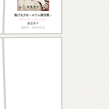
逃げる少女～ルウム復活暦…
ボニータ・コミックス
紫堂恭子
発売日：2019.09.13