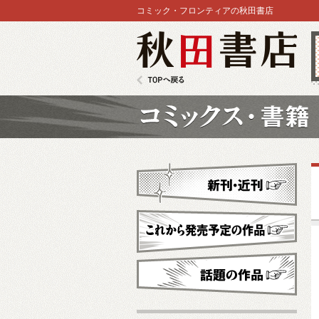
コミック・フロンティアの秋田書店
秋田書店
TOPへ戻る
コミックス
新刊・近刊
これから発売予定
話題の作品