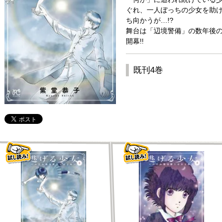
ぐれ、一人ぼっちの少女を助
ち向かうが…!?
舞台は「辺境警備」の数年後
開幕!!
既刊4巻