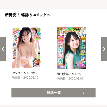
新発売！雑誌&コミックス
ヤングチャンピオ…
チャ
週刊少年チャンピ…
発売日：2026.08.10
発売
発売日：2026.08.06
雑誌一覧