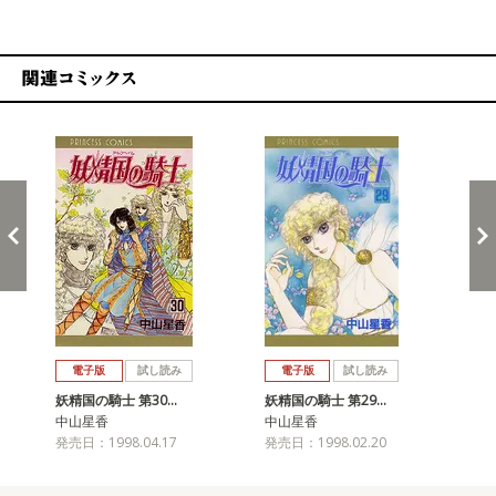
関連コミックス
戻る
進む
電子版
試し読み
電子版
試し読み
妖精国の騎士 第30…
妖精国の騎士 第29…
妖精
中山星香
中山星香
中
発売日：1998.04.17
発売日：1998.02.20
発売