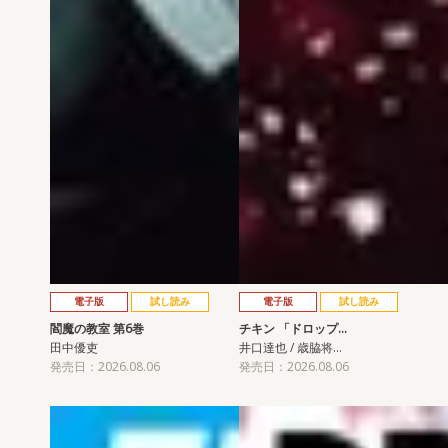
電子版
試し読み
電子版
試し読み
閻魔の教室 第6巻
チキン 「ドロップ…
田中優吏
井口達也 / 歳脇将…
発売日：2026.08.06
発売日：2026.08.06