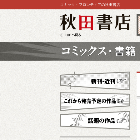
コミック・フロンティアの秋田書店
秋田書店
TOPへ戻る
コミックス
新刊・近刊
これから発売予定
話題の作品