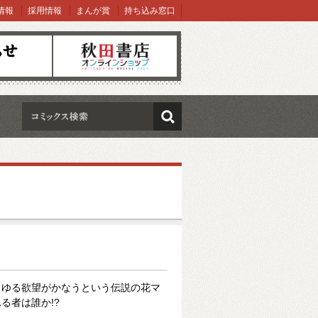
情報
採用情報
まんが賞
持ち込み窓口
オンラインショップ
検索
らゆる欲望がかなうという伝説の花マ
る者は誰か!?