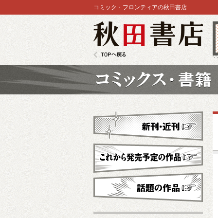
コミック・フロンティアの秋田書店
秋田書店
TOPへ戻る
コミックス
新刊・近刊
これから発売予定
話題の作品