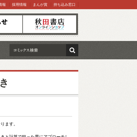
情報
採用情報
まんが賞
持ち込み窓口
オンラインショップ
検索
き
おります。
引きと計算で狙った男にアプローチし