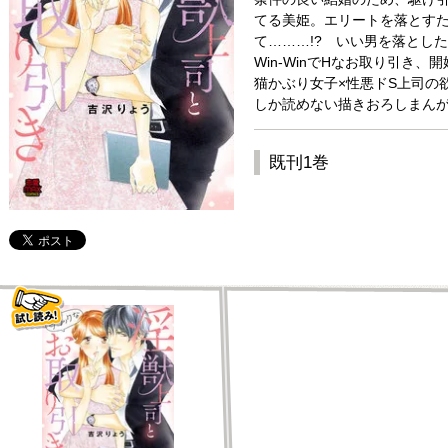
てる美姫。エリートを落とす
て………!? いい男を落とし
Win-WinでHなお取り引き、開
猫かぶり女子×性悪ドS上司の
しか読めない描きおろしまん
既刊1巻