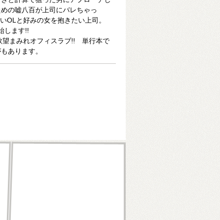
ための嘘八百が上司にバレちゃっ
たいOLと好みの女を抱きたい上司。
始します!!
欲望まみれオフィスラブ!! 単行本で
がもあります。