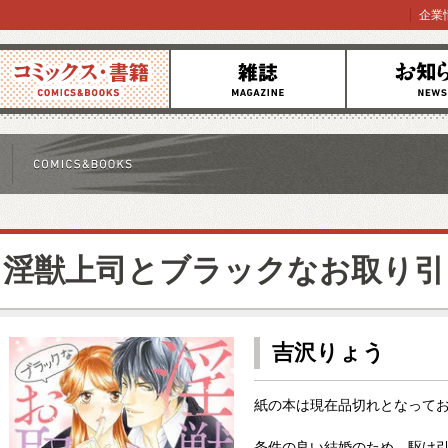
企業
コミックス
雑誌
お知らせ
淫獣上司とブラックなお取り引
吉沢りょう
紙の本は現在品切れとなって
条件の良い結婚のため、駆け