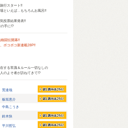
旅行スタート!!
場といえば…もちろんお風呂!!
気投票結果発表!!
誰の手に!?
格闘伝開幕!!
ボコボコ新連載28P!!
在する常識＆ルール一切なしの
人のよそ者が訪ねてきて!?
荒達哉
板垣恵介
中島こうき
鈴木快
平川哲弘