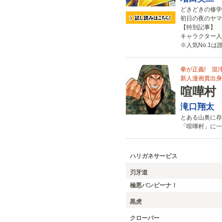
どきどきの修学
初日の夜のヤマ
【特別記事】
キャラクター人
※人気No.1は
拳が正義! 混沌
新人漫画賞出身、
喧嘩村
滝口翔太
とある山奥に存
「喧嘩村」に一
ハリガネサービス
刃牙道
極悪バンビーナ！
黒虎
クローバー