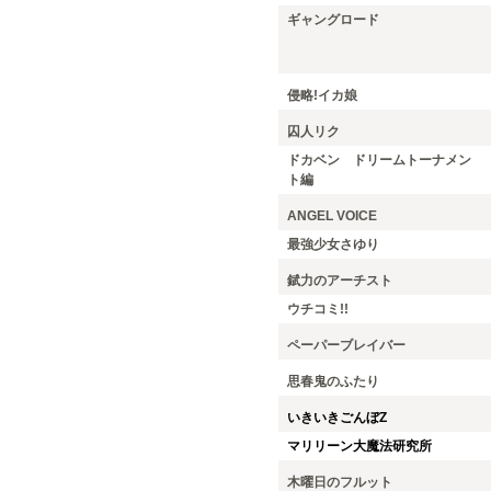
ギャングロード
侵略!イカ娘
囚人リク
ドカベン ドリームトーナメン
ト編
ANGEL VOICE
最強少女さゆり
錻力のアーチスト
ウチコミ!!
ペーパーブレイバー
思春鬼のふたり
いきいきごんぼZ
マリリーン大魔法研究所
木曜日のフルット