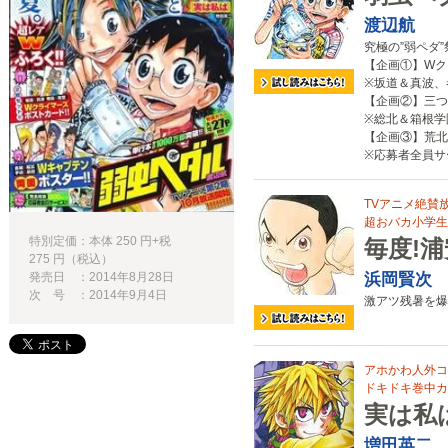
渡辺航
究極の”弱ペダ
【企画①】Wク
※坂道＆真波、
【企画②】三つ
※総北＆箱根学
【企画③】荒北
※応募者全員サ
TVアニメ絶賛放
超おバカ小学生
特別定価：本体 250 円+税
毎度!
275 円（税込）
浜岡賢次
発売日 ：2014年8月28日
次 号 ：2014年9月4日
激アツ残暑を爆
アホかわ人外コ
ドキドキ巻中カ
実は私
増田英二