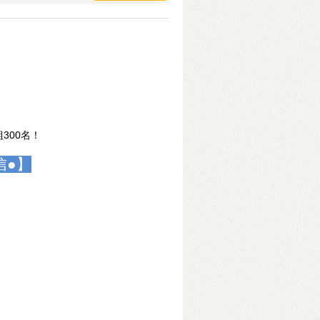
300名！
信●】