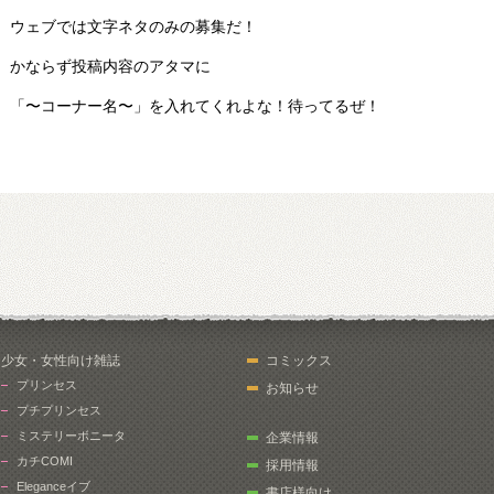
ウェブでは文字ネタのみの募集だ！
かならず投稿内容のアタマに
「〜コーナー名〜」を入れてくれよな！待ってるぜ！
少女・女性向け雑誌
コミックス
プリンセス
お知らせ
プチプリンセス
ミステリーボニータ
企業情報
カチCOMI
採用情報
Eleganceイブ
書店様向け