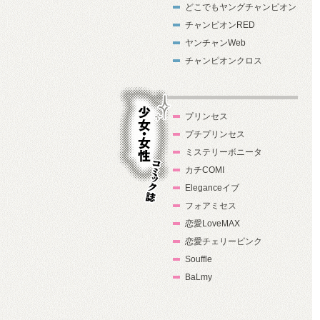
どこでもヤングチャンピオン
チャンピオンRED
ヤンチャンWeb
チャンピオンクロス
プリンセス
プチプリンセス
ミステリーボニータ
カチCOMI
Eleganceイブ
フォアミセス
少女・女性コ
恋愛LoveMAX
ミック誌
恋愛チェリーピンク
Souffle
BaLmy