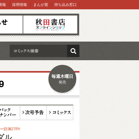
情報
採用情報
まんが賞
持ち込み窓口
オンラインショップ
検索
毎週木曜日
9
発売
ックナンバー
次号予告
コミックス
巨弾27P!!
ダル