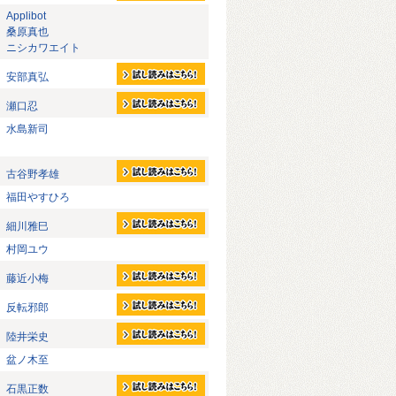
Applibot
桑原真也
ニシカワエイト
安部真弘
瀬口忍
水島新司
古谷野孝雄
福田やすひろ
細川雅巳
村岡ユウ
藤近小梅
反転邪郎
陸井栄史
盆ノ木至
石黒正数