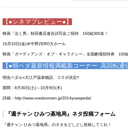
【●シネマプレビュー●】
映画「泣く男」秋田書店連合試写会ご招待 150組300名！
10月10日(金)＠中野ZERO大ホール
映画「ガーディアンズ・オブ・ギャラクシー」全国劇場招待券 150組
【●弱ペダ最新情報満載新コーナー :高回転通
弱虫ペダル×大江戸温泉物語、コラボ決定!!
期間：8月30日(土)～10月9日(木)
詳細：http://www.ooedoonsen.jp/2014yowapeda/
『週チャン ひみつ基地局』ネタ投稿フォーム
『週チャン ひみつ基地局』のネタをどしどし投稿してくれ！