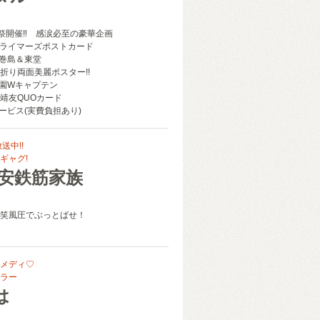
”祭開催‼ 感涙必至の豪華企画
ライマーズポストカード
巻島＆東堂
折り両面美麗ポスター!!
園Wキャプテン
靖友QUOカード
ービス(実費負担あり)
送中!!
ギャグ!
浦安鉄筋家族
笑風圧でぶっとばせ！
メディ♡
ラー
は