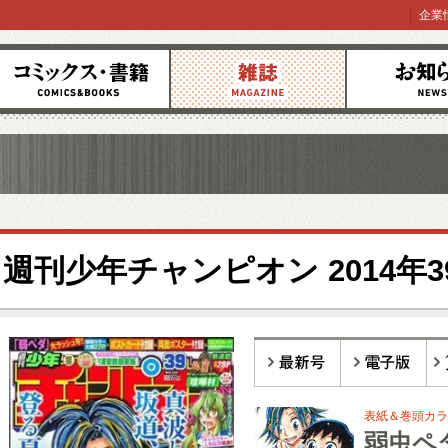
企業
コミックス
雑誌
お知らせ
週刊少年チャンピオン 2014年3
最新号
電子版
バ
表紙＆巻頭カラー
弱虫ペ