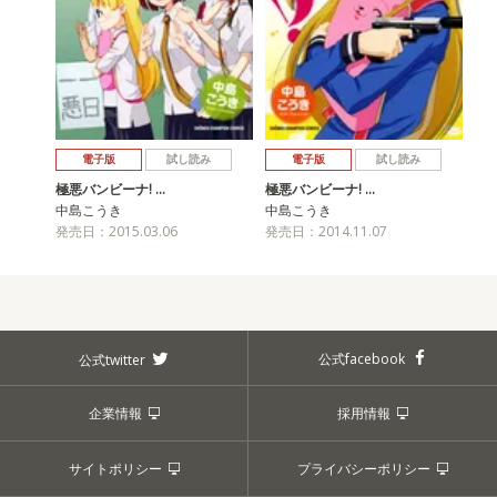
電子版
試し読み
電子版
試し読み
極悪バンビーナ! …
極悪バンビーナ! …
中島こうき
中島こうき
発売日：2015.03.06
発売日：2014.11.07
公式facebook
公式twitter
企業情報
採用情報
サイトポリシー
プライバシーポリシー