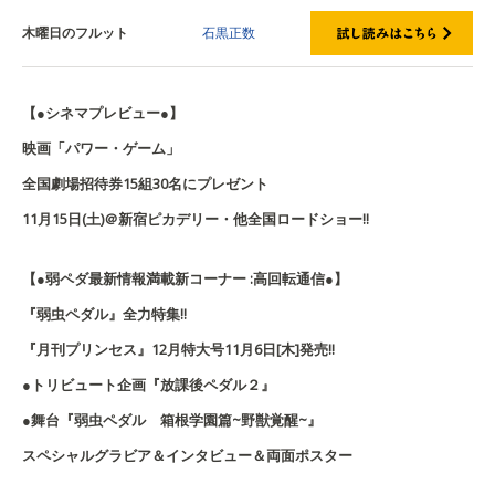
木曜日のフルット
石黒正数
【●シネマプレビュー●】
映画「パワー・ゲーム」
全国劇場招待券15組30名にプレゼント
11月15日(土)＠新宿ピカデリー・他全国ロードショー!!
【●弱ペダ最新情報満載新コーナー :高回転通信●】
『弱虫ペダル』全力特集!!
『月刊プリンセス』12月特大号11月6日[木]発売!!
●トリビュート企画『放課後ペダル２』
●舞台『弱虫ペダル 箱根学園篇~野獣覚醒~』
スペシャルグラビア＆インタビュー＆両面ポスター