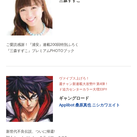
三森すずこ
ご愛読感謝！『浦安』連載200回特別ふろく
『三森すずこ』プレミアムPHOTOブック
ヴァイブス上げろ！
週チャン新連載大攻勢!!! 第4弾！
ド迫力センターカラー大増33P!!
ギャングロード
Applibot
桑原真也
ニシカワエイト
新世代不良伝説、ついに帰還!