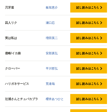
刃牙道
板垣恵介
囚人リク
瀬口忍
実は私は
増田英二
侵略!イカ娘
安部真弘
クローバー
平川哲弘
ハリガネサービス
荒達哉
辻浦さんとチュパカブラ
櫻井あつひと