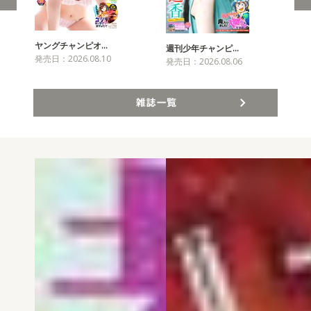
ヤングチャンピオ…
チャ
週刊少年チャンピ…
発売日：2026.08.10
発売
発売日：2026.08.06
雑誌一覧