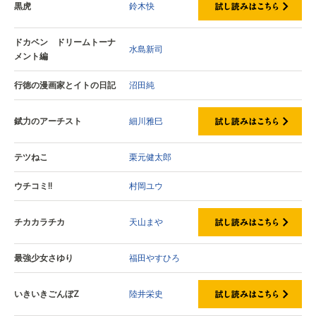
黒虎
鈴木快
ドカベン ドリームトーナ
水島新司
メント編
行徳の漫画家とイトの日記
沼田純
錻力のアーチスト
細川雅巳
テツねこ
栗元健太郎
ウチコミ!!
村岡ユウ
チカカラチカ
天山まや
最強少女さゆり
福田やすひろ
いきいきごんぼZ
陸井栄史