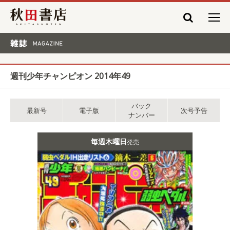
秋田書店
雑誌 MAGAZINE
週刊少年チャンピオン 2014年49
バック
最新号
電子版
次号予告
ナンバー
毎週木曜日
発売