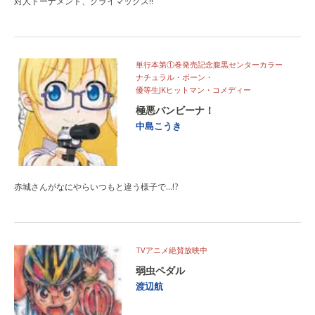
対人トーナメント、クライマックス!!
単行本第①巻発売記念腹黒センターカラー
ナチュラル・ボーン・
優等生JKヒットマン・コメディー
極悪バンビーナ！
中島こうき
赤城さんがなにやらいつもと違う様子で…!?
TVアニメ絶賛放映中
弱虫ペダル
渡辺航