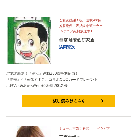
ご愛読感謝！祝！連載200回!!
抱腹絶倒！表紙＆巻頭カラー
TVアニメ絶賛放送中!!
毎度!浦安鉄筋家族
浜岡賢次
ご愛読感謝！『浦安』連載200回特別企画！
『浦安』×『三森すずこ』コラボQUOカードプレゼント
小鉄Ver.&あかねVer.全2種計200名様
試し読みはこちら
ミューズ再臨！巻頭miniグラビア