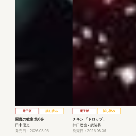
電子版
試し読み
電子版
試し読み
閻魔の教室 第6巻
チキン 「ドロップ…
田中優吏
井口達也 / 歳脇将…
発売日：2026.08.06
発売日：2026.08.06