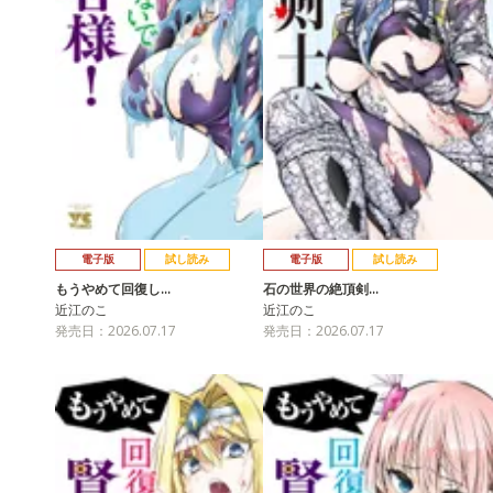
電子版
試し読み
電子版
試し読み
もうやめて回復し…
石の世界の絶頂剣…
近江のこ
近江のこ
発売日：2026.07.17
発売日：2026.07.17