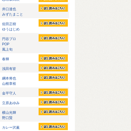
井口達也
みずたまこと
佐田正樹
ゆうはじめ
円谷プロ
POP
風上旬
春輝
浅田有皆
綱本将也
山根章裕
金平守人
立原あゆみ
横山光輝
野口賢
カレー沢薫