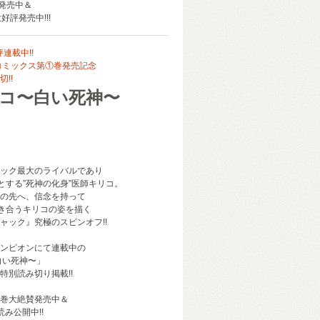
版発売中＆
好評発売中!!!
連載中!!
」コミックス第①巻発売記念
!!
リコ〜白い死神〜
ック最大のライバルであり
業とする”死神の化身”医師キリコ。
の先へ、信念を持って
向き合うキリコの姿を描く
ャック』究極のスピンオフ!!
ンピオンにて連載中の
白い死神〜」
特別読み切り掲載!!
巻大絶賛発売中＆
み公開中!!