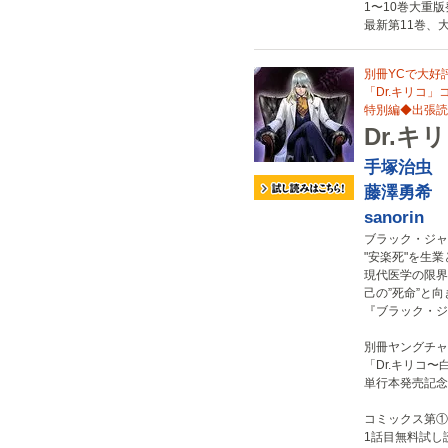
1〜10巻大重
最新第11巻、大
別冊YCで大好評
「Dr.キリコ
特別編◆出張読切
Dr.キ
手塚治虫
藤澤勇希
sanorin
ブラック・ジャ
"安楽死"を生
現代医学の限界
己の”死命”と
『ブラック・ジ
別冊ヤングチャ
「Dr.キリコ〜
単行本発売記念
コミックス第①
1話目無料試し読