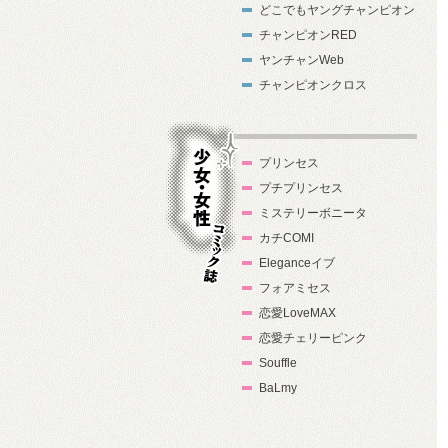
どこでもヤングチャンピオン
チャンピオンRED
ヤンチャンWeb
チャンピオンクロス
プリンセス
プチプリンセス
ミステリーボニータ
カチCOMI
Eleganceイブ
フォアミセス
少女・女性コ
恋愛LoveMAX
ミック誌
恋愛チェリーピンク
Souffle
BaLmy