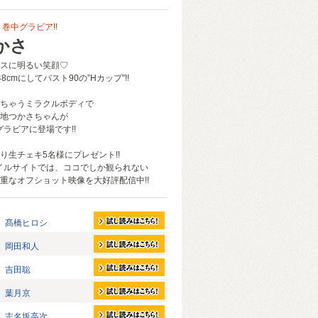
巻中グラビア!!
かさ
スに明るい笑顔♡
8cmにしてバスト90の”Hカップ"!!
ちゃうミラクルボディで
地つかさちゃんが
グラビアに登場です!!
り生チェキ5名様にプレゼント!!
イルサイトでは、ココでしか観られない
重なオフショット映像を大好評配信中!!
髙橋ヒロシ
岡田和人
吉田聡
葉月京
志名坂高次