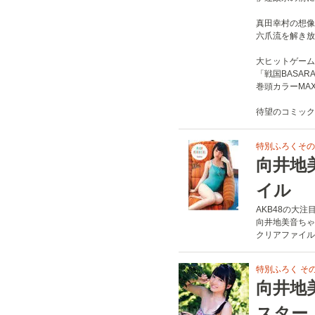
真田幸村の想像
六爪流を解き放
大ヒットゲーム
「戦国BASAR
巻頭カラーMAXバト
待望のコミック
特別ふろくその
向井地
イル
AKB48の大注
向井地美音ちゃ
クリアファイル
特別ふろく その
向井地
スター