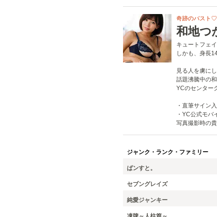
奇跡のバスト♡ 
和地つ
キュートフェイ
しかも、身長14
見る人を虜にし
話題沸騰中の和
YCのセンター
・直筆サイン入
・YC公式モバ
写真撮影時の貴
ジャンク・ランク・ファミリー
ぱンすと。
セブングレイズ
純愛ジャンキー
凍牌～人柱篇～