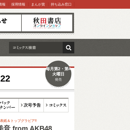
情報
採用情報
まんが賞
持ち込み窓口
オンラインショップ
検索
毎月第2・第4
火曜日
22
発売
ックナンバー
次号予告
コミックス
表紙＆トップグラビア!!
 from AKB48