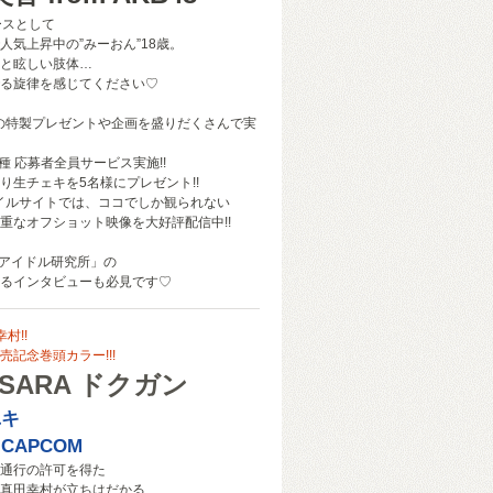
ースとして
人気上昇中の”みーおん”18歳。
と眩しい肢体…
る旋律を感じてください♡
の特製プレゼントや企画を盛りだくさんで実
種 応募者全員サービス実施!!
り生チェキを5名様にプレゼント!!
イルサイトでは、ココでしか観られない
重なオフショット映像を大好評配信中!!
YCアイドル研究所」の
るインタビューも必見です♡
村!!
記念巻頭カラー!!!
SARA ドクガン
ユキ
CAPCOM
通行の許可を得た
真田幸村が立ちはだかる…