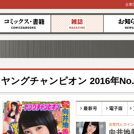
企業
コミックス
雑誌
お知らせ
ヤングチャンピオン 2016年No.
最新号
電子版
バ
次世代ヒロイン
向井地美音