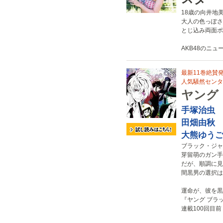
18歳の向井地
大人の色っぽさ
とじ込み両面ポ
AKB48のニ
最新11巻絶賛発
人気騒然センタ
ヤング
手塚治虫
田畑由秋
大熊ゆう
ブラック・ジャ
芽留萌のガン手
だが、順調に見
間黒男の選択は
運命が、彼を黒
『ヤング ブラ
連載100回目前