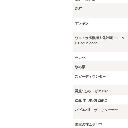
OUT
デメキン
ウルトラ怪獣擬人化計画 feat.PO
P Comic code
センセ。
氷の豚
スピーディワンダー
満腹! この○○がエロい!!
仁義 零 -JINGI ZERO-
バビル2世 ザ・リターナー
国家の猫ムラヤマ