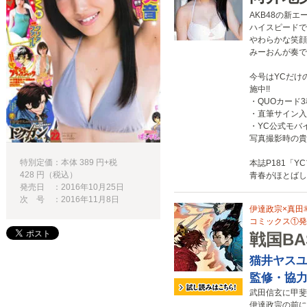
AKB48の新エ
ハイスピードで
やわらかな笑顔
みーおんが奏で
今号はYCだけ
施中!!
・QUOカード3
・直筆サイン入
・YC公式モバ
写真撮影時の貴
特別定価：本体 389 円+税
本誌P181「
428 円（税込）
青春がほとばし
発売日 ：2016年10月25日
次 号 ：2016年11月8日
伊達政宗×真田幸
コミックス①発売
戦国BA
猫井ヤス
監修・協力
武田信玄に甲斐
伊達政宗の前に