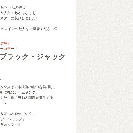
美音ちゃんの持つ
＆少女のあどけなさを
スターに収録しました♪
ューヒロインの魅力をご堪能ください♡
売中!!
ーカラー！
 ブラック・ジャック
ご
ック抜きでも抜群の能力を発揮し、
術に挑むチームヤング。
えた手術に思わぬ問題が発生する。
…!?
き闇へと染めていく…
ック・ジャック』
 巻頭カラー!!