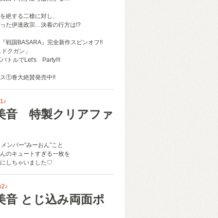
を絶する二槍に対し、
った伊達政宗…決着の行方は!?
『戦国BASARA』完全新作スピンオフ!!
A ドクガン」
ルでLet's Party!!!
ス①巻大絶賛発売中!!
1♪
美音 特製クリアファ
目メンバー”みーおん”こと
んのキュートすぎる一枚を
にしちゃいました♡
2♪
美音 とじ込み両面ポ