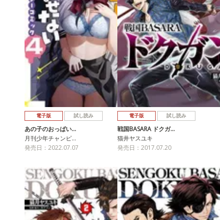
電子版
試し読み
電子版
試し読み
あの子のおっぱい…
戦国BASARA ドクガ…
月刊少年チャンピ…
猫井ヤスユキ
発売日：2022.07.07
発売日：2017.07.20