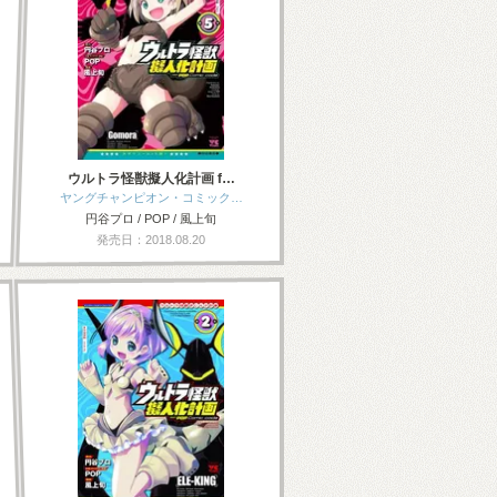
ウルトラ怪獣擬人化計画 f…
ヤングチャンピオン・コミック…
円谷プロ / POP / 風上旬
発売日：2018.08.20