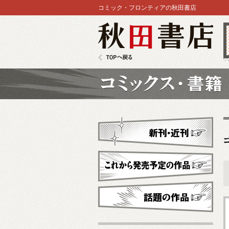
コミック・フロンティアの秋田書店
秋田書店
TOPへ戻る
コミックス
新刊・近刊
これから発売予定
話題の作品