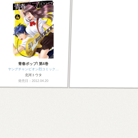
青春ポップ! 第4巻
ヤングチャンピオン烈コミック…
北河トウタ
発売日：2012.04.20