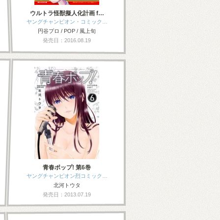
ウルトラ怪獣擬人化計画 f…
ヤングチャンピオン・コミック…
円谷プロ / POP / 風上旬
発売日：2016.08.19
青春ポップ! 第6巻
ヤングチャンピオン烈コミック…
北河トウタ
発売日：2013.07.19