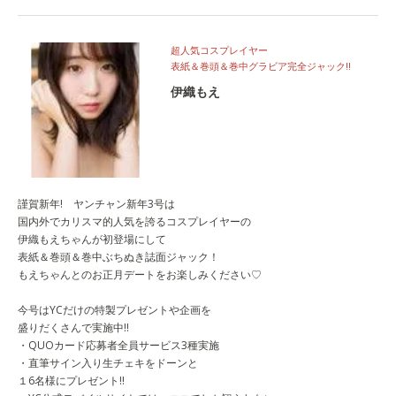
超人気コスプレイヤー
表紙＆巻頭＆巻中グラビア完全ジャック!!
伊織もえ
謹賀新年! ヤンチャン新年3号は
国内外でカリスマ的人気を誇るコスプレイヤーの
伊織もえちゃんが初登場にして
表紙＆巻頭＆巻中ぶちぬき誌面ジャック！
もえちゃんとのお正月デートをお楽しみください♡
今号はYCだけの特製プレゼントや企画を
盛りだくさんで実施中!!
・QUOカード応募者全員サービス3種実施
・直筆サイン入り生チェキをドーンと
１6名様にプレゼント!!