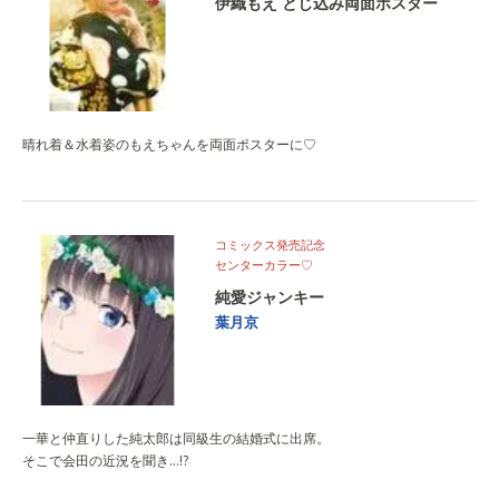
伊織もえ とじ込み両面ポスター
晴れ着＆水着姿のもえちゃんを両面ポスターに♡
コミックス発売記念
センターカラー♡
純愛ジャンキー
葉月京
一華と仲直りした純太郎は同級生の結婚式に出席。
そこで会田の近況を聞き…!?