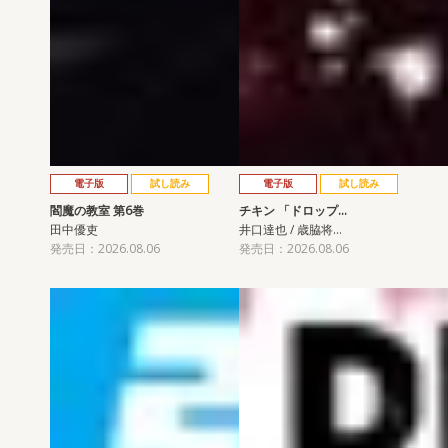
電子版
試し読み
電子版
試し読み
閻魔の教室 第6巻
チキン 「ドロップ…
田中優吏
井口達也 / 歳脇将…
発売日：2026.08.06
発売日：2026.08.06