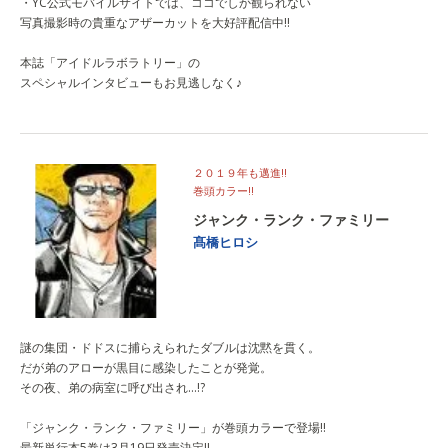
・YC公式モバイルサイトでは、ココでしか観られない
写真撮影時の貴重なアザーカットを大好評配信中!!
本誌「アイドルラボラトリー」の
スペシャルインタビューもお見逃しなく♪
２０１９年も邁進!!
巻頭カラー!!
ジャンク・ランク・ファミリー
髙橋ヒロシ
謎の集団・ドドスに捕らえられたダブルは沈黙を貫く。
だが弟のアローが黒目に感染したことが発覚。
その夜、弟の病室に呼び出され…!?
「ジャンク・ランク・ファミリー」が巻頭カラーで登場!!
最新単行本5巻は3月19日発売決定!!