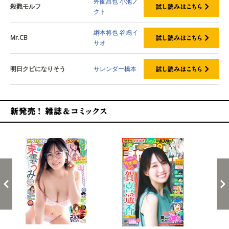
外薗昌也
小池ノ
殺戮モルフ
クト
綱本将也
谷嶋イ
Mr.CB
サオ
明日クビになりそう
サレンダー橋本
新発売！雑誌&コミックス