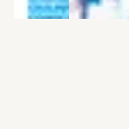
電子版
試し読み
電子版
試し読み
弱虫ペダル SPARE …
BREAK BACK 第25巻
渡辺航
KASA
発売日：2026.08.06
発売日：2026.08.06