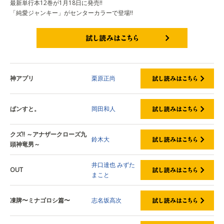
最新単行本12巻が1月18日に発売!!
「純愛ジャンキー」がセンターカラーで登場!!
試し読みはこちら
神アプリ
栗原正尚
ぱンすと。
岡田和人
クズ!! ～アナザークローズ九
鈴木大
頭神竜男～
井口達也
みずた
OUT
まこと
凍牌〜ミナゴロシ篇〜
志名坂高次