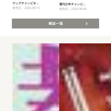
ヤングチャンピオ…
チャ
週刊少年チャンピ…
発売日：2026.08.10
発売
発売日：2026.08.06
雑誌一覧