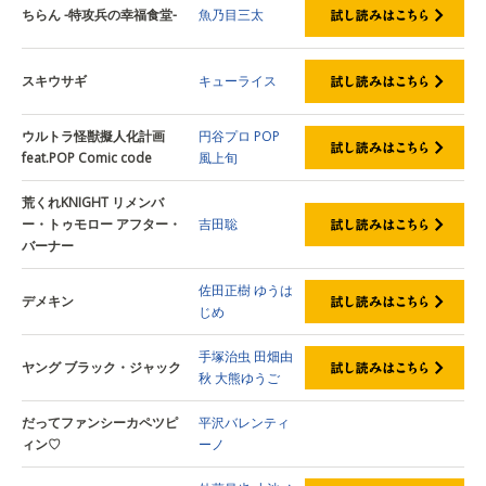
ちらん -特攻兵の幸福食堂-
魚乃目三太
スキウサギ
キューライス
ウルトラ怪獣擬人化計画
円谷プロ
POP
feat.POP Comic code
風上旬
荒くれKNIGHT リメンバ
ー・トゥモロー アフター・
吉田聡
バーナー
佐田正樹
ゆうは
デメキン
じめ
手塚治虫
田畑由
ヤング ブラック・ジャック
秋
大熊ゆうご
だってファンシーカペツピ
平沢バレンティ
ィン♡
ーノ