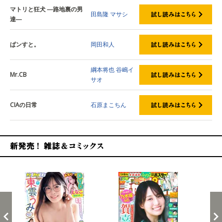
マトリと狂犬 ―路地裏の男
田島隆
マサシ
達―
ぱンすと。
岡田和人
綱本将也
谷嶋イ
Mr.CB
サオ
CIAの日常
石原まこちん
新発売！雑誌&コミックス