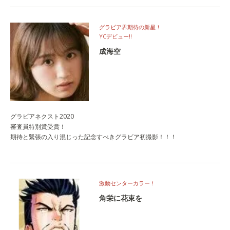
グラビア界期待の新星！
YCデビュー‼
成海空
グラビアネクスト2020
審査員特別賞受賞！
期待と緊張の入り混じった記念すべきグラビア初撮影！！！
激動センターカラー！
角栄に花束を