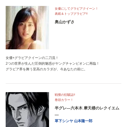
女優にしてグラビアクイーン！
表紙＆トップグラビア‼
奥山かずさ
女優×グラビアクイーンの二刀流！
2つの世界が生んだ圧倒的魅惑がヤングチャンピオンに再臨！
グラビア界を舞う至高のカラダが、今あなたの前に。
戦慄の狂騒誌‼
巻頭カラー！
半グレ―六本木 摩天楼のレクイエム
―
草下シンヤ
山本隆一郎