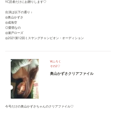
YC読者だけにお贈りします♡
出演は以下の通り ↓
◎奥山かずさ
◎成海空
◎愛萌なの
◎瀬戸ローズ
◎2021第12回ミスヤングチャンピオン・オーディション
Wふろく
その2♡
奥山かずさクリアファイル
今号だけの奥山かずさちゃんのクリアファイル♡