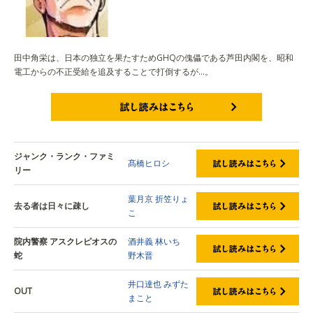
田中角栄は、日本の独立を果たすためGHQの傀儡である芦田内閣を、昭和
電工からの不正受給を追及することで打倒するが…。
試し読みはこちら
ジャンク・ランク・ファミ
髙橋ヒロシ
リー
葉月京
折笠りょ
去る者は日々に疎し
こ
院内警察 アスクレピオスの
酒井義
林いち
蛇
野木晋
井口達也
みずた
OUT
まこと