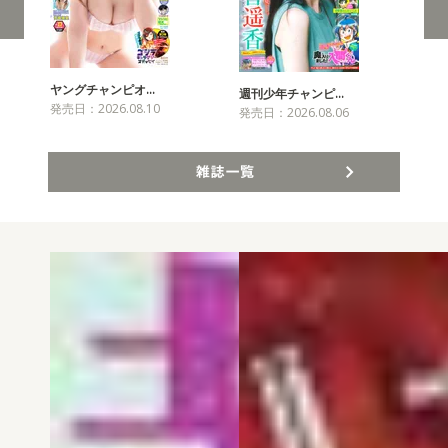
ヤングチャンピオ…
チャ
週刊少年チャンピ…
発売日：2026.08.10
発売
発売日：2026.08.06
雑誌一覧