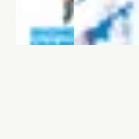
電子版
試し読み
電子版
試し読み
弱虫ペダル SPARE …
BREAK BACK 第25巻