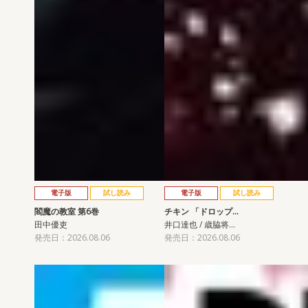
電子版
試し読み
電子版
試し読み
閻魔の教室 第6巻
チキン 「ドロップ…
田中優吏
井口達也 / 歳脇将…
発売日：2026.08.06
発売日：2026.08.06