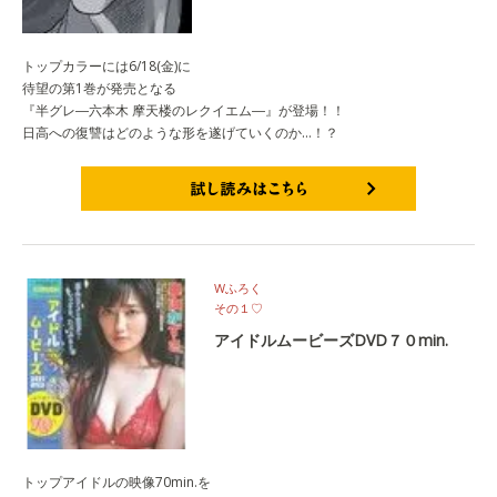
トップカラーには6/18(金)に
待望の第1巻が発売となる
『半グレ―六本木 摩天楼のレクイエム―』が登場！！
日高への復讐はどのような形を遂げていくのか…！？
試し読みはこちら
Wふろく
その１♡
アイドルムービーズDVD７０min.
トップアイドルの映像70min.を