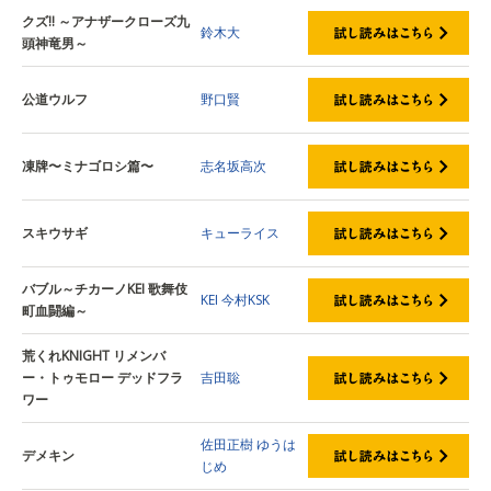
クズ!! ～アナザークローズ九
鈴木大
頭神竜男～
公道ウルフ
野口賢
凍牌〜ミナゴロシ篇〜
志名坂高次
スキウサギ
キューライス
バブル～チカーノKEI 歌舞伎
KEI
今村KSK
町血闘編～
荒くれKNIGHT リメンバ
ー・トゥモロー デッドフラ
吉田聡
ワー
佐田正樹
ゆうは
デメキン
じめ