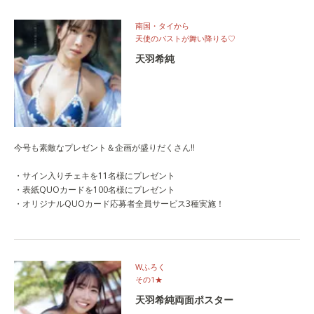
南国・タイから
天使のバストが舞い降りる♡
天羽希純
今号も素敵なプレゼント＆企画が盛りだくさん!!
・サイン入りチェキを11名様にプレゼント
・表紙QUOカードを100名様にプレゼント
・オリジナルQUOカード応募者全員サービス3種実施！
Wふろく
その1★
天羽希純両面ポスター