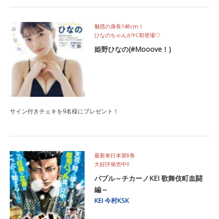
魅惑の身長148cm！
ひなのちゃんがYC初登場♡
姫野ひなの(#Mooove！)
サイン付きチェキを9名様にプレゼント！
最新単行本第8巻
大好評発売中‼
バブル～チカーノKEI 歌舞伎町血闘
編～
KEI
今村KSK