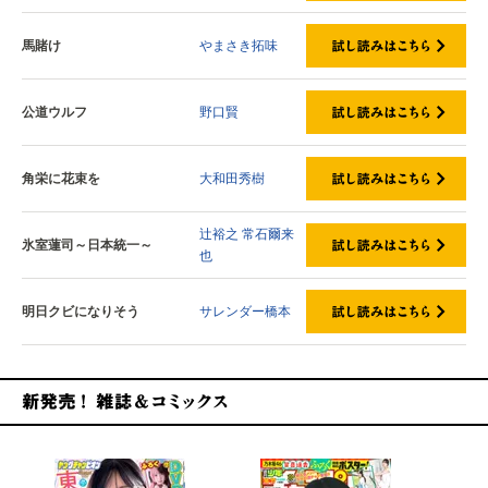
馬賭け
やまさき拓味
公道ウルフ
野口賢
角栄に花束を
大和田秀樹
辻裕之
常石爾来
氷室蓮司～日本統一～
也
明日クビになりそう
サレンダー橋本
新発売！雑誌&コミックス