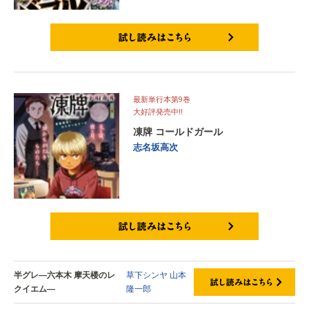
試し読みはこちら
最新単行本第9巻
大好評発売中‼
凍牌 コールドガール
志名坂高次
試し読みはこちら
半グレ―六本木 摩天楼のレ
草下シンヤ
山本
クイエム―
隆一郎