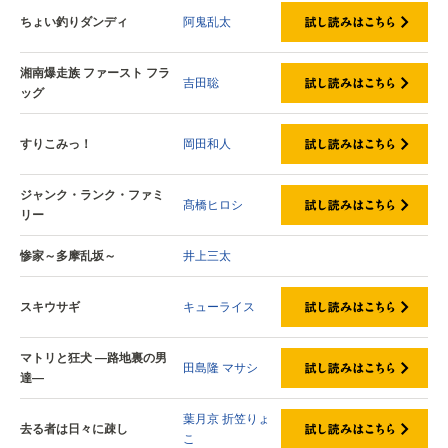
ちょい釣りダンディ
阿鬼乱太
湘南爆走族 ファースト フラ
吉田聡
ッグ
すりこみっ！
岡田和人
ジャンク・ランク・ファミ
髙橋ヒロシ
リー
惨家～多摩乱坂～
井上三太
スキウサギ
キューライス
マトリと狂犬 ―路地裏の男
田島隆
マサシ
達―
葉月京
折笠りょ
去る者は日々に疎し
こ