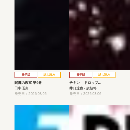
電子版
試し読み
電子版
試し読み
閻魔の教室 第6巻
チキン 「ドロップ…
田中優吏
井口達也 / 歳脇将…
発売日：2026.08.06
発売日：2026.08.06