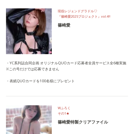
現役レジェンドグラドル♡
『篠崎愛2025プロジェクト』vol.4‼
篠崎愛
・YC系列誌合同企画 オリジナルQUOカード応募者全員サービス全6種実施
※この号だけでは応募できません
・表紙QUOカードを100名様にプレゼント
Wふろく
その1★
篠崎愛特製クリアファイル