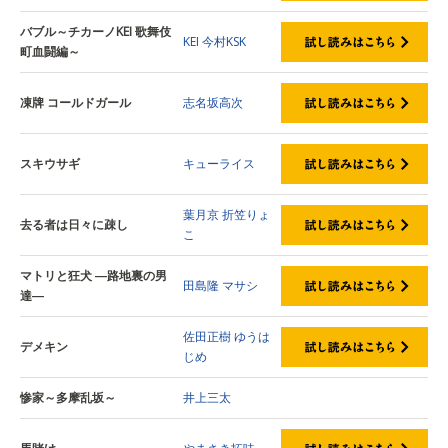
バブル～チカーノKEI 歌舞伎
KEI
今村KSK
町血闘編～
凍牌 コールドガール
志名坂高次
スキウサギ
キューライス
葉月京
折笠りょ
去る者は日々に疎し
こ
マトリと狂犬 ―路地裏の男
田島隆
マサシ
達―
佐田正樹
ゆうは
デメキン
じめ
惨家～多摩乱坂～
井上三太