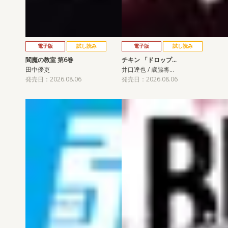
電子版
試し読み
電子版
試し読み
閻魔の教室 第6巻
チキン 「ドロップ…
田中優吏
井口達也 / 歳脇将…
発売日：2026.08.06
発売日：2026.08.06