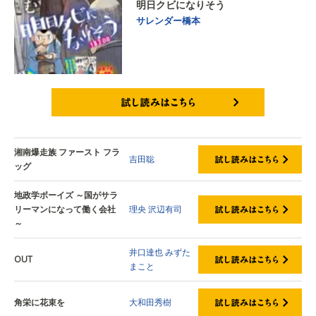
明日クビになりそう
サレンダー橋本
試し読みはこちら
湘南爆走族 ファースト フラ
吉田聡
ッグ
地政学ボーイズ ～国がサラ
リーマンになって働く会社
理央
沢辺有司
～
井口達也
みずた
OUT
まこと
角栄に花束を
大和田秀樹