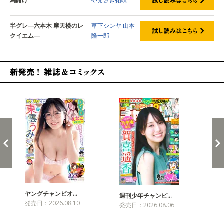
馬賭け
やまさき拓味
半グレ―六本木 摩天楼のレ
草下シンヤ
山本
クイエム―
隆一郎
新発売！雑誌&コミックス
ヤングチャンピオ…
チャ
週刊少年チャンピ…
発売日：2026.08.10
発売
発売日：2026.08.06