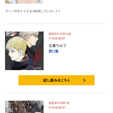
サイン付きチェキを4名様にプレゼント‼
最新単行本第16巻
4/18(金)発売‼
公道ウルフ
野口賢
試し読みはこちら
最新単行本第7巻
4/18(金)発売‼