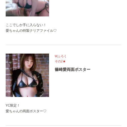
ここでしか手に入らない！
愛ちゃんの特製クリアファイル♡
Wふろく
その2★
篠崎愛両面ポスター
YC限定！
愛ちゃんの両面ポスター♡